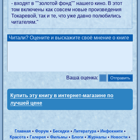
- входят в ""золотой фонд"" нашего кино. В этот
том включены как совсем новые произведения
Токаревой, так и те, что уже давно полюбились
читателям."
Читали? Оцените и выскажите своё мнение о книге
Ваша оценка:
Купить эту книгу в интернет-магазине по
лучшей цене
Главная
•
Форум
•
Беседки
•
Литература
•
Инфокниги
•
Красота
•
Галерея
•
Фильмы
•
Блоги
•
Журналы
•
Новости
•