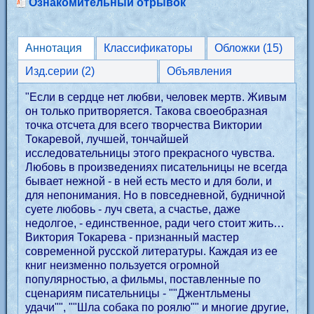
Ознакомительный отрывок
Аннотация
Классификаторы
Обложки (15)
Изд.серии (2)
Объявления
"Если в сердце нет любви, человек мертв. Живым
он только притворяется. Такова своеобразная
точка отсчета для всего творчества Виктории
Токаревой, лучшей, тончайшей
исследовательницы этого прекрасного чувства.
Любовь в произведениях писательницы не всегда
бывает нежной - в ней есть место и для боли, и
для непонимания. Но в повседневной, будничной
суете любовь - луч света, а счастье, даже
недолгое, - единственное, ради чего стоит жить…
Виктория Токарева - признанный мастер
современной русской литературы. Каждая из ее
книг неизменно пользуется огромной
популярностью, а фильмы, поставленные по
сценариям писательницы - ""Джентльмены
удачи"", ""Шла собака по роялю"" и многие другие,