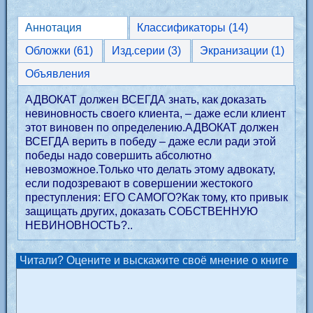
Аннотация
Классификаторы (14)
Обложки (61)
Изд.серии (3)
Экранизации (1)
Объявления
АДВОКАТ должен ВСЕГДА знать, как доказать
невиновность своего клиента, – даже если клиент
этот виновен по определению.АДВОКАТ должен
ВСЕГДА верить в победу – даже если ради этой
победы надо совершить абсолютно
невозможное.Только что делать этому адвокату,
если подозревают в совершении жестокого
преступления: ЕГО САМОГО?Как тому, кто привык
защищать других, доказать СОБСТВЕННУЮ
НЕВИНОВНОСТЬ?..
Читали? Оцените и выскажите своё мнение о книге