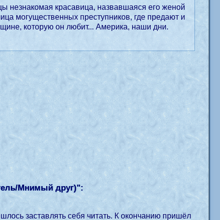
ицы незнакомая красавица, назвавшаяся его женой
лица могущественных преступников, где предают и
щине, которую он любит... Америка, наши дни.
тель/Мнимый друг)
":
шлось заставлять себя читать. К окончанию пришёл