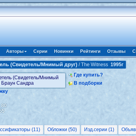
Авторы
Серии
Новинки
Рейтинги
Отзывы
С
ель (Свидетель/Мнимый друг)
/ The Witness
1995г
Где купить?
В подборки
жку
:
80
55
Классификаторы (11)
Обложки (50)
Изд.серии (1)
Объяв