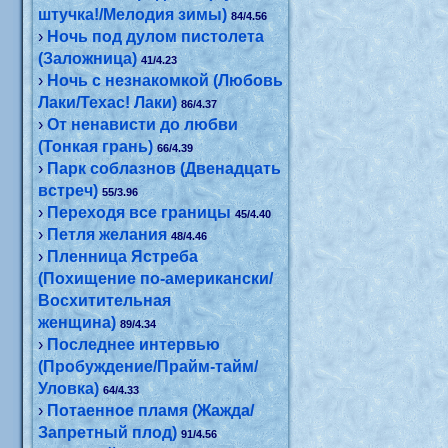
штучка!/Мелодия зимы)
84/4.56
›
Ночь под дулом пистолета
(Заложница)
41/4.23
›
Ночь с незнакомкой (Любовь
Лаки/Техас! Лаки)
86/4.37
›
От ненависти до любви
(Тонкая грань)
66/4.39
›
Парк соблазнов (Двенадцать
встреч)
55/3.96
›
Переходя все границы
45/4.40
›
Петля желания
48/4.46
›
Пленница Ястреба
(Похищение по-американски/
Восхитительная
женщина)
89/4.34
›
Последнее интервью
(Пробуждение/Прайм-тайм/
Уловка)
64/4.33
›
Потаенное пламя (Жажда/
Запретный плод)
91/4.56