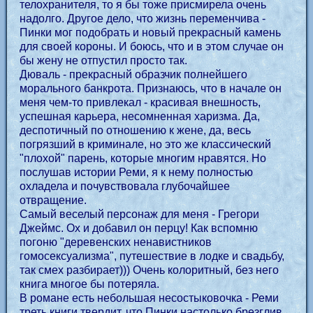
телохранителя, то я бы тоже присмирела очень
надолго. Другое дело, что жизнь переменчива -
Пинки мог подобрать и новый прекрасный камень
для своей короны. И боюсь, что и в этом случае он
бы жену не отпустил просто так.
Дюваль - прекрасный образчик полнейшего
морального банкрота. Признаюсь, что в начале он
меня чем-то привлекал - красивая внешность,
успешная карьера, несомненная харизма. Да,
деспотичный по отношению к жене, да, весь
погрязший в криминале, но это же классический
"плохой" парень, которые многим нравятся. Но
послушав истории Реми, я к нему полностью
охладела и почувствовала глубочайшее
отвращение.
Самый веселый персонаж для меня - Грегори
Джеймс. Ох и добавил он перцу! Как вспомню
погоню "деревенских ненавистников
гомосексуализма", путешествие в лодке и свадьбу,
так смех разбирает))) Очень колоритный, без него
книга многое бы потеряла.
В романе есть небольшая несостыковочка - Реми
треть книги твердит, что Пинки настолько брезглив,