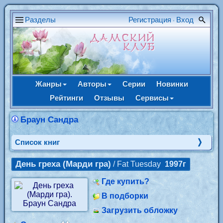
Разделы
Регистрация
Вход
•
Жанры
Авторы
Серии
Новинки
Рейтинги
Отзывы
Сервисы
Браун Сандра
Cписок книг
День греха (Марди гра)
/ Fat Tuesday
1997г
Где купить?
В подборки
Загрузить обложку