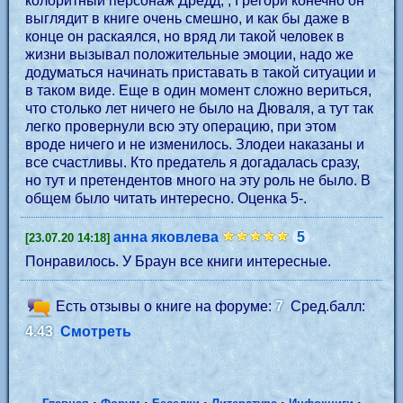
колоритный персонаж Дредд, , Грегори конечно он
выглядит в книге очень смешно, и как бы даже в
конце он раскаялся, но вряд ли такой человек в
жизни вызывал положительные эмоции, надо же
додуматься начинать приставать в такой ситуации и
в таком виде. Еще в один момент сложно вериться,
что столько лет ничего не было на Дюваля, а тут так
легко провернули всю эту операцию, при этом
вроде ничего и не изменилось. Злодеи наказаны и
все счастливы. Кто предатель я догадалась сразу,
но тут и претендентов много на эту роль не было. В
общем было читать интересно. Оценка 5-.
анна яковлева
5
[23.07.20 14:18]
Понравилось. У Браун все книги интересные.
Есть отзывы о книге на форуме:
7
Сред.балл:
4.43
Смотреть