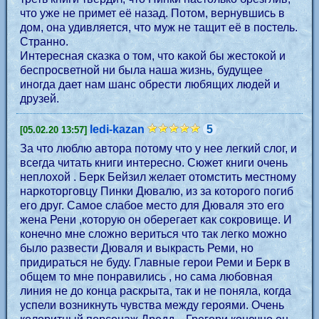
что уже не примет её назад. Потом, вернувшись в
дом, она удивляется, что муж не тащит её в постель.
Странно.
Интересная сказка о том, что какой бы жестокой и
беспросветной ни была наша жизнь, будущее
иногда дает нам шанс обрести любящих людей и
друзей.
ledi-kazan
5
[05.02.20 13:57]
За что люблю автора потому что у нее легкий слог, и
всегда читать книги интересно. Сюжет книги очень
неплохой . Берк Бейзил желает отомстить местному
наркоторговцу Пинки Дювалю, из за которого погиб
его друг. Самое слабое место для Дюваля это его
жена Рени ,которую он оберегает как сокровище. И
конечно мне сложно вериться что так легко можно
было развести Дюваля и выкрасть Реми, но
придираться не буду. Главные герои Реми и Берк в
общем то мне понравились , но сама любовная
линия не до конца раскрыта, так и не поняла, когда
успели возникнуть чувства между героями. Очень