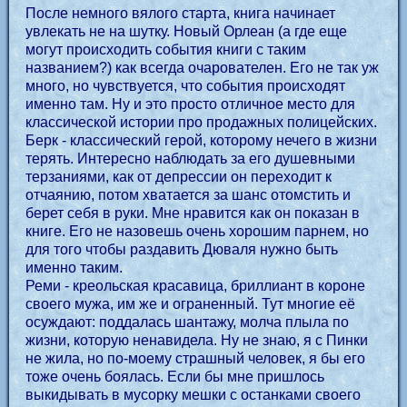
После немного вялого старта, книга начинает
увлекать не на шутку. Новый Орлеан (а где еще
могут происходить события книги с таким
названием?) как всегда очарователен. Его не так уж
много, но чувствуется, что события происходят
именно там. Ну и это просто отличное место для
классической истории про продажных полицейских.
Берк - классический герой, которому нечего в жизни
терять. Интересно наблюдать за его душевными
терзаниями, как от депрессии он переходит к
отчаянию, потом хватается за шанс отомстить и
берет себя в руки. Мне нравится как он показан в
книге. Его не назовешь очень хорошим парнем, но
для того чтобы раздавить Дюваля нужно быть
именно таким.
Реми - креольская красавица, бриллиант в короне
своего мужа, им же и ограненный. Тут многие её
осуждают: поддалась шантажу, молча плыла по
жизни, которую ненавидела. Ну не знаю, я с Пинки
не жила, но по-моему страшный человек, я бы его
тоже очень боялась. Если бы мне пришлось
выкидывать в мусорку мешки с останками своего