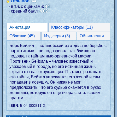
Отзывов
:
44
· в т.ч. с оценками:
44
· средний балл:
4.02
Аннотация
Классификаторы (11)
Обложки (45)
Изд.серии (3)
Объявления
Берк Бейзил – полицейский из отдела по борьбе с
наркотиками – не подозревал, как близко он
подошел к тайнам нью-орлеанской мафии.
Противник Бейзила – человек известный и
уважаемый в городе, но его истинная жизнь
скрыта от глаз окружающих. Пытаясь разгадать
его тайны, Бейзил увлекается его женой и сам
попадает в ловушку. Он никак не мог
предположить, что его судьба окажется в руках
женщины, которую он еще вчера считал своим
врагом.
ISBN
: 5-04-000811-2