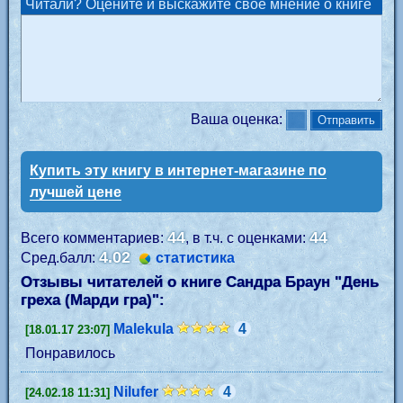
Читали? Оцените и выскажите своё мнение о книге
Ваша оценка:
Купить эту книгу в интернет-магазине по
лучшей цене
44
44
Всего комментариев:
, в т.ч. с оценками:
4.02
Сред.балл:
статистика
Отзывы читателей о книге Сандра Браун "
День
греха (Марди гра)
":
Malekula
4
[18.01.17 23:07]
Понравилось
Nilufer
4
[24.02.18 11:31]