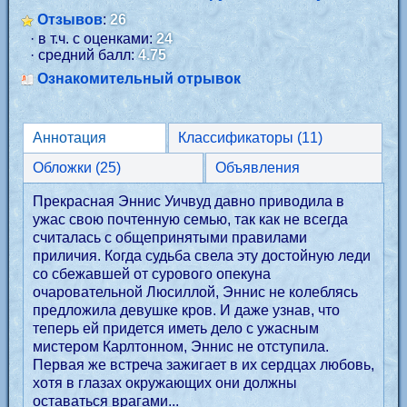
Отзывов
:
26
· в т.ч. с оценками:
24
· средний балл:
4.75
Ознакомительный отрывок
Аннотация
Классификаторы (11)
Обложки (25)
Объявления
Прекрасная Эннис Уичвуд давно приводила в
ужас свою почтенную семью, так как не всегда
считалась с общепринятыми правилами
приличия. Когда судьба свела эту достойную леди
со сбежавшей от сурового опекуна
очаровательной Люсиллой, Эннис не колеблясь
предложила девушке кров. И даже узнав, что
теперь ей придется иметь дело с ужасным
мистером Карлтонном, Эннис не отступила.
Первая же встреча зажигает в их сердцах любовь,
хотя в глазах окружающих они должны
оставаться врагами...