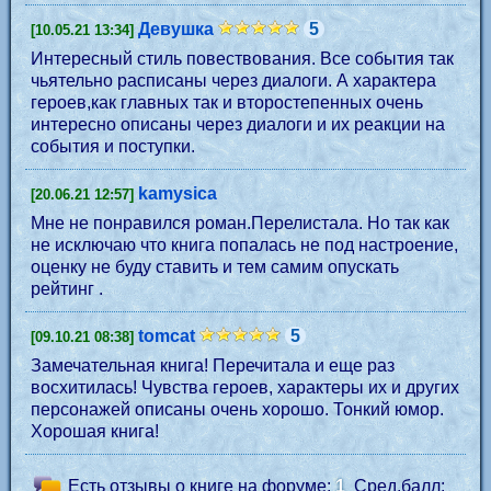
Девушка
5
[10.05.21 13:34]
Интересный стиль повествования. Все события так
чьятельно расписаны через диалоги. А характера
героев,как главных так и второстепенных очень
интересно описаны через диалоги и их реакции на
события и поступки.
kamysica
[20.06.21 12:57]
Мне не понравился роман.Перелистала. Но так как
не исключаю что книга попалась не под настроение,
оценку не буду ставить и тем самим опускать
рейтинг .
tomcat
5
[09.10.21 08:38]
Замечательная книга! Перечитала и еще раз
восхитилась! Чувства героев, характеры их и других
персонажей описаны очень хорошо. Тонкий юмор.
Хорошая книга!
Есть отзывы о книге на форуме:
1
Сред.балл: