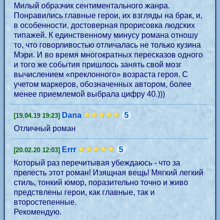
Милый образчик сентиментального жанра.
Понравились главные герои, их взгляды на брак, и,
в особенности, достоверная прорисовка людских
типажей. К единственному минусу романа отношу
то, что говорливостью отличалась не только кузина
Мэри. И во время многократных пересказов одного
и того же события пришлось занять свой мозг
вычислением «преклонного» возраста героя. С
учетом маркеров, обозначенных автором, более
менее приемлемой выбрала цифру 40.)))
Dana
5
[19.04.19 19:23]
Отличный роман
Errr
5
[20.02.20 12:03]
Который раз перечитывая убеждаюсь - что за
прелесть этот роман! Изящная вещь! Мягкий легкий
стиль, тонкий юмор, поразительно точно и живо
предствлены герои, как главные, так и
второстепенные.
Рекомендую.