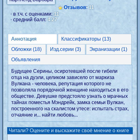
Отзывов
:
11
· в т.ч. с оценками:
11
· средний балл:
4.27
Аннотация
Классификаторы (13)
Обложки (18)
Изд.серии (3)
Экранизации (1)
Объявления
Будущее Серины, осиротевшей после гибели
отца на дуэли, целиком зависело от маркиза
Вулкана - человека, репутация которого не
позволяла порядочной женщине находиться в его
обществе. Девушке предстояло узнать о мрачных
тайнах поместья Мэндрейк, замка семьи Вулкан,
построенного на скалистом утесе: испытать страх,
отчаяние и... найти любовь...
Читали? Оцените и выскажите своё мнение о книге