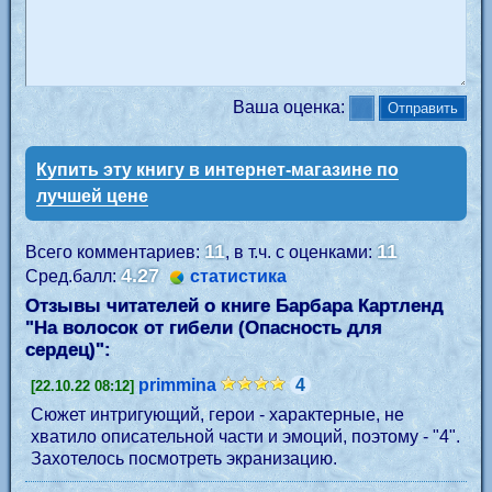
Ваша оценка:
Купить эту книгу в интернет-магазине по
лучшей цене
11
11
Всего комментариев:
, в т.ч. с оценками:
4.27
Сред.балл:
статистика
Отзывы читателей о книге Барбара Картленд
"
На волосок от гибели (Опасность для
сердец)
":
primmina
4
[22.10.22 08:12]
Сюжет интригующий, герои - характерные, не
хватило описательной части и эмоций, поэтому - "4".
Захотелось посмотреть экранизацию.