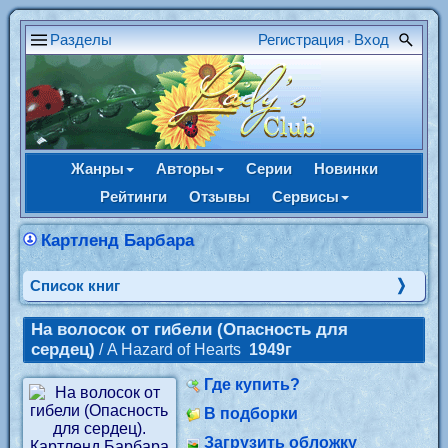
Разделы
Регистрация
Вход
•
Жанры
Авторы
Серии
Новинки
Рейтинги
Отзывы
Сервисы
Картленд Барбара
Cписок книг
На волосок от гибели (Опасность для
сердец)
/ A Hazard of Hearts
1949г
Где купить?
В подборки
Загрузить обложку