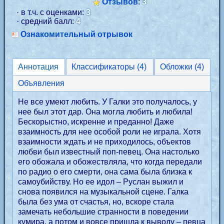
Отзывов
:
3
· в т.ч. с оценками:
3
· средний балл:
4
Ознакомительный отрывок
Аннотация
Классификаторы (4)
Обложки (4)
Объявления
Не все умеют любить. У Галки это получалось, у
нее был этот дар. Она могла любить и любила!
Бескорыстно, искренне и преданно! Даже
взаимность для нее особой роли не играла. Хотя
взаимности ждать и не приходилось, объектов
любви был известный поп-певец. Она настолько
его обожала и обожествляла, что когда передали
по радио о его смерти, она сама была близка к
самоубийству. Но ее идол – Руслан выжил и
снова появился на музыкальной сцене. Галка
была без ума от счастья, но, вскоре стала
замечать небольшие странности в поведении
кумира, а потом и вовсе пришла к выводу – певца