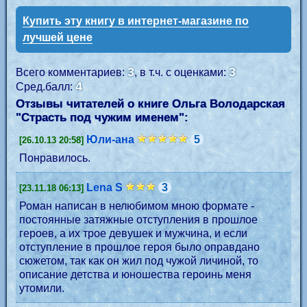
Купить эту книгу в интернет-магазине по
лучшей цене
3
3
Всего комментариев:
, в т.ч. с оценками:
4
Сред.балл:
Отзывы читателей о книге Ольга Володарская
"
Страсть под чужим именем
":
Юли-ана
5
[26.10.13 20:58]
Понравилось.
Lena S
3
[23.11.18 06:13]
Роман написан в нелюбимом мною формате -
постоянные затяжные отступления в прошлое
героев, а их трое девушек и мужчина, и если
отступление в прошлое героя было оправдано
сюжетом, так как он жил под чужой личиной, то
описание детства и юношества героинь меня
утомили.