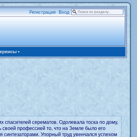
Регистрация
Вход
•
ервисы
их спасителей серематов. Одолевала тоска по дому,
 своей профессией то, что на Земле было его
ся синтезаторами. Упорный труд увенчался успехом