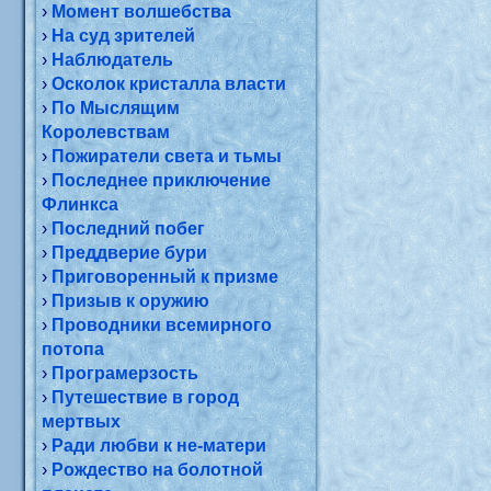
›
Момент волшебства
›
На суд зрителей
›
Наблюдатель
›
Осколок кристалла власти
›
По Мыслящим
Королевствам
›
Пожиратели света и тьмы
›
Последнее приключение
Флинкса
›
Последний побег
›
Преддверие бури
›
Приговоренный к призме
›
Призыв к оружию
›
Проводники всемирного
потопа
›
Програмерзость
›
Путешествие в город
мертвых
›
Ради любви к не-матери
›
Рождество на болотной