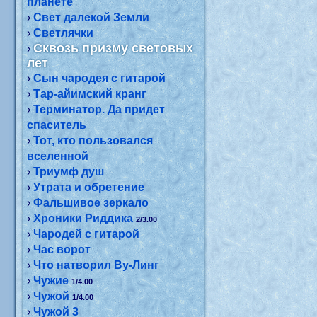
планете
›
Свет далекой Земли
›
Светлячки
Сквозь призму световых
›
лет
›
Сын чародея с гитарой
›
Тар-айимский кранг
›
Терминатор. Да придет
спаситель
›
Тот, кто пользовался
вселенной
›
Триумф душ
›
Утрата и обретение
›
Фальшивое зеркало
›
Хроники Риддика
2/3.00
›
Чародей с гитарой
›
Час ворот
›
Что натворил Ву-Линг
›
Чужие
1/4.00
›
Чужой
1/4.00
›
Чужой 3