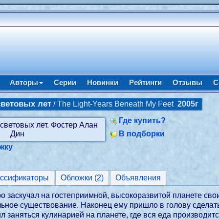
Авторы
Серии
Новинки
Рейтинги
Отзывы
С
световых лет
/ The Light-Years Beneath My Feet
2005г
Где купить?
В подборки
жку
ассификаторы
Обложки (2)
Объявления
о заскучал на гостеприимной, высокоразвитой планете сво
льное существование. Наконец ему пришло в голову сделать
л заняться кулинарией на планете, где вся еда производит