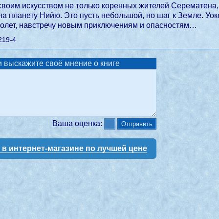
воим искусством не только коренных жителей Серематена, 
на планету Нийю. Это пусть небольшой, но шаг к Земле. Уоке
полет, навстречу новым приключениям и опасностям…
219-4
 выскажите своё мнение о книге
Ваша оценка:
у в интернет-магазине по лучшей цене