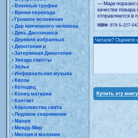
— Марк поразил с
›
Военные трофеи
качестве повара 
›
Время перехода
отправляются в 
›
Громкое мгновение
ISBN
: 978-5-227-04
›
Дар никчемного человека
›
День Диссонанса
›
Деревня избранных
Читали? Оцените и
›
Динотопия
1/
›
Затерянная Динотопия
›
Звезда сироты
›
Зелье
›
Инфернальная музыка
›
Квози
›
Колодец
Купить эту книг
›
Конец материи
›
Контакт
›
Королевства света
›
Ледовое снаряжение
›
Маори
›
Между-Мир
›
Миссия в молокин