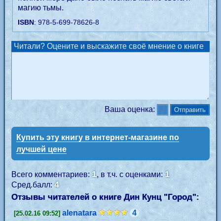
магию тьмы.
ISBN
: 978-5-699-78626-8
Читали? Оцените и выскажите своё мнение о книге
Ваша оценка:
Купить эту книгу в интернет-магазине по
лучшей цене
1
1
Всего комментариев:
, в т.ч. с оценками:
4
Сред.балл:
Отзывы читателей о книге Дин Кунц "
Город
":
alenatara
4
[25.02.16 09:52]