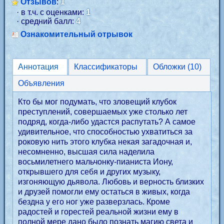
Отзывов
:
1
· в т.ч. с оценками:
1
· средний балл:
4
Ознакомительный отрывок
Аннотация
Классификаторы
Обложки (10)
Объявления
Кто бы мог подумать, что зловещий клубок
преступлений, совершаемых уже столько лет
подряд, когда-либо удастся распутать? А самое
удивительное, что способностью ухватиться за
роковую нить этого клубка некая загадочная и,
несомненно, высшая сила наделила
восьмилетнего мальчонку-пианиста Иону,
открывшего для себя и других музыку,
изгоняющую дьявола. Любовь и верность близких
и друзей помогли ему остаться в живых, когда
бездна у его ног уже разверзлась. Кроме
радостей и горестей реальной жизни ему в
полной мере дано было познать магию света и