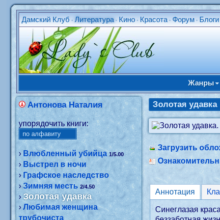
Дамский Клуб
Литература
Кино
Красота
Форум
Блоги
•
•
•
•
•
Жанры
Золотая удавка
Антонова Наталия
упорядочить книги:
Загрузить обло
›
Влюбленный убийца
1/5.00
Ознакомитель
›
Выстрел в ночи
›
Графское наследство
›
Зимняя месть
2/4.50
Аннотация
Кл
Золотая удавка
›
›
Любимая женщина
Синеглазая краса
трубочиста
беззаботная жизн