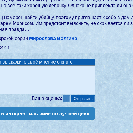
но всё-таки хорошую девочку. Однако не привлекла ли он
ц намерен найти убийцу, поэтому приглашает к себе в дом 
тарем Морисом. Им предстоит выяснить, не скрывается ли
чная правда…
торской серии
Мирослава Волгина
042-1
 выскажите своё мнение о книге
Ваша оценка:
у в интернет-магазине по лучшей цене