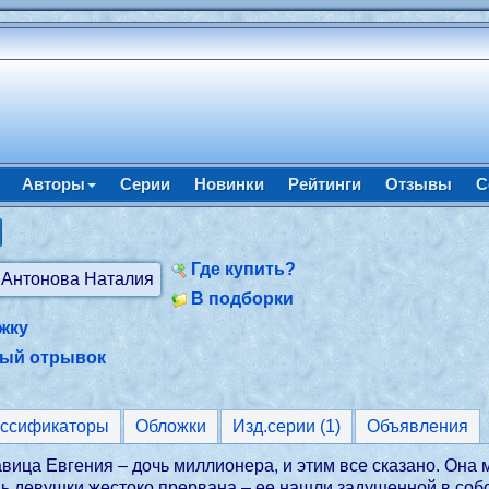
Авторы
Серии
Новинки
Рейтинги
Отзывы
С
Где купить?
В подборки
жку
ный отрывок
ассификаторы
Обложки
Изд.серии (1)
Объявления
вица Евгения – дочь миллионера, и этим все сказано. Она 
ь девушки жестоко прервана – ее нашли задушенной в собс