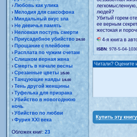
›
Любовь как улика
легкомысленную, 
людей?
›
Мелодия для саксофона
Убитый горем оте
›
Миндальный вкус зла
ее верным секре
›
Не девичья память
жестокая и поро
›
Неловкая поступь смерти
›
Приусадебное убийство
4-я книга в ав
2/4.50
›
Прощание с плейбоем
ISBN
: 978-5-04-103
›
Расплата по чужим счетам
›
Слишком верная жена
Читали? Оцените и
›
Смерть в начале весны
›
Срезанные цветы
1/5.00
›
Танцующие наяды
1/4.00
›
Тень другой женщины
›
Туфелька для призрака
›
Убийство в новогоднюю
ночь
›
Убийство по любви
Купить эту книг
›
Фурия XXI века
Обложек книг:
23