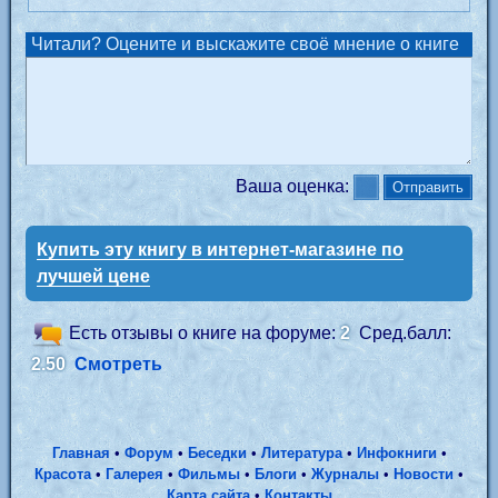
Читали? Оцените и выскажите своё мнение о книге
Ваша оценка:
Купить эту книгу в интернет-магазине по
лучшей цене
Есть отзывы о книге на форуме:
2
Сред.балл:
2.50
Смотреть
Главная
•
Форум
•
Беседки
•
Литература
•
Инфокниги
•
Красота
•
Галерея
•
Фильмы
•
Блоги
•
Журналы
•
Новости
•
Карта сайта
•
Контакты