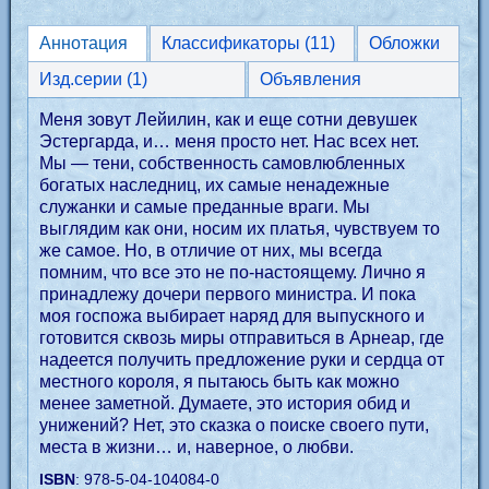
Аннотация
Классификаторы (11)
Обложки
Изд.серии (1)
Объявления
Меня зовут Лейилин, как и еще сотни девушек
Эстергарда, и… меня просто нет. Нас всех нет.
Мы — тени, собственность самовлюбленных
богатых наследниц, их самые ненадежные
служанки и самые преданные враги. Мы
выглядим как они, носим их платья, чувствуем то
же самое. Но, в отличие от них, мы всегда
помним, что все это не по-настоящему. Лично я
принадлежу дочери первого министра. И пока
моя госпожа выбирает наряд для выпускного и
готовится сквозь миры отправиться в Арнеар, где
надеется получить предложение руки и сердца от
местного короля, я пытаюсь быть как можно
менее заметной. Думаете, это история обид и
унижений? Нет, это сказка о поиске своего пути,
места в жизни… и, наверное, о любви.
ISBN
: 978-5-04-104084-0