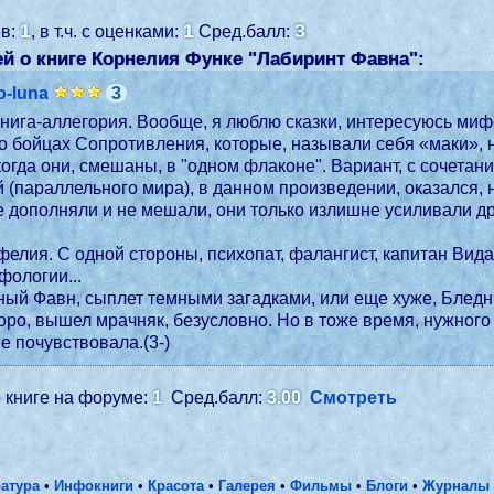
1
1
3
ев:
, в т.ч. с оценками:
Сред.балл:
й о книге Корнелия Функе "
Лабиринт Фавна
":
o-luna
3
а-аллегория. Вообще, я люблю сказки, интересуюсь мифологией и не пр
ариант, с сочетанием, грубой реальности (здесь, это Испания 1944
год
ого она сравнила с чудовищами из
брийской, мифологии...
С другой- непоня
оро, вышел мрачняк, безусловно. Но в тоже время, нужного
е почувствовала.(3-)
 книге на форуме:
1
Сред.балл:
3.00
Смотреть
атура
•
Инфокниги
•
Красота
•
Галерея
•
Фильмы
•
Блоги
•
Журналы