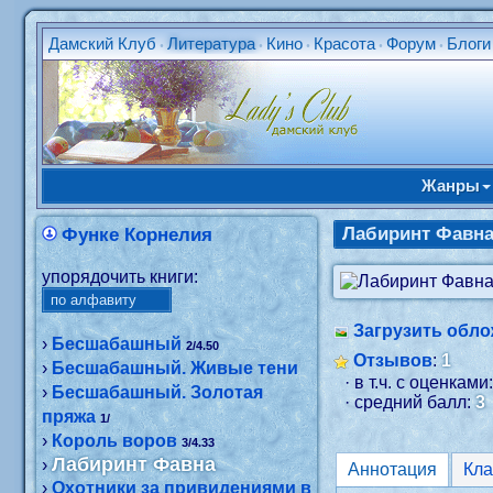
Дамский Клуб
Литература
Кино
Красота
Форум
Блоги
•
•
•
•
•
Жанры
Лабиринт Фавн
Функе Корнелия
упорядочить книги:
Загрузить обло
›
Бесшабашный
2/4.50
Отзывов
:
1
›
Бесшабашный. Живые тени
· в т.ч. с оценками
›
Бесшабашный. Золотая
· средний балл:
3
пряжа
1/
›
Король воров
3/4.33
Лабиринт Фавна
›
Аннотация
›
Охотники за привидениями в