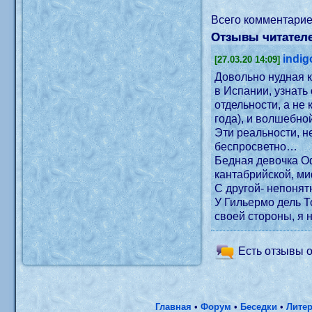
Всего комментари
Отзывы читателе
indig
[27.03.20 14:09]
Довольно нудная книг
в Испании, узнать о бойцах Сопротивления, которые, называли себя «маки», но, по видимому, я интересуюсь этими темами по
отдельности, а не когда они, смешаны, в "одном флаконе". В
Эти реальности, не дополняли и не мешали, они только излишне усиливали друг друга, и получилось слишком мрачно, и
беспросветно…
Бедная девочка Офелия. С одной стороны, психопат, фалангист, капитан Видаль, котор
канта
У Гильермо дель Т
своей стороны, я н
Есть отзывы о
Главная
•
Форум
•
Беседки
•
Литер