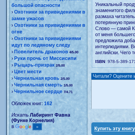
Уникальный проду
большой опасности
знаменитого филь
›
Охотники за привидениями в
размаха читатель
замке ужасов
потерянную прин
›
Охотники за привидениями в
Слово — самой Ко
огне
от меня большего
›
Охотники за привидениями
предложила доба
идут по ледяному следу
интерлюдиями. Вс
›
Повелитель драконов
английски. Чего 
4/5.00
›
Руки прочь от Миссисипи
ISBN
: 978-5-389-17
›
Рыцарь-призрак
2/5.00
›
Цвет мести
Читали? Оцените и
›
Чернильная кровь
2/5.00
›
Чернильная смерть
1/5.00
›
Чернильное сердце
7/4.71
Обложек книг:
162
Искать
Лабиринт Фавна
(Функе Корнелия)
в
Купить эту книг