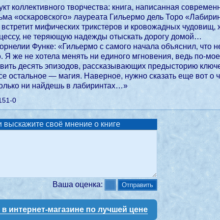
кт коллективного творчества: книга, написанная совреме
ма «оскаровского» лауреата Гильермо дель Торо «Лабирин
 встретит мифических трикстеров и кровожадных чудовищ, 
цессу, не теряющую надежды отыскать дорогу домой…
рнелии Функе: «Гильермо с самого начала объяснил, что н
. Я же не хотела менять ни единого мгновения, ведь по-мо
вить десять эпизодов, рассказывающих предысторию ключ
е остальное — магия. Наверное, нужно сказать еще вот о 
только ни найдешь в лабиринтах…»
151-0
 выскажите своё мнение о книге
Ваша оценка:
у в интернет-магазине по лучшей цене