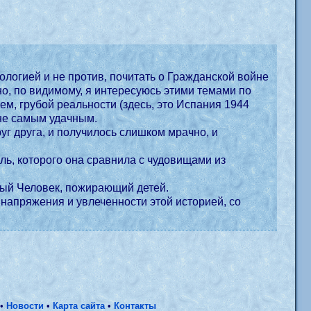
отив, почитать о Гражданской войне
а), и волшебной (параллельного мира), в данном произведении, оказался, не самым удачным.
тный Фавн, сыплет темными загадками, или еще хуже, Бледный Человек, пожирающий детей.
 напряжения и увлеченности этой историей, со
•
Новости
•
Карта сайта
•
Контакты