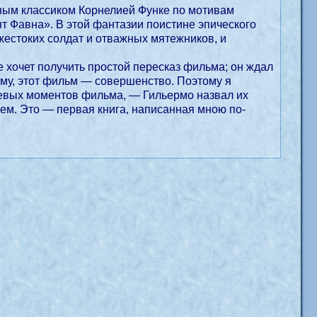
нным классиком Корнелией Функе по мотивам
т Фавна». В этой фантазии поистине эпического
жестоких солдат и отважных мятежников, и
е хочет получить простой пересказ фильма; он ждал
ему, этот фильм — совершенство. Поэтому я
евых моментов фильма, — Гильермо назвал их
чем. Это — первая книга, написанная мною по-