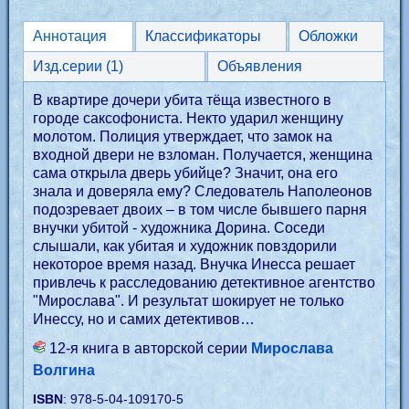
Аннотация
Классификаторы
Обложки
Изд.серии (1)
Объявления
В квартире дочери убита тёща известного в
городе саксофониста. Некто ударил женщину
молотом. Полиция утверждает, что замок на
входной двери не взломан. Получается, женщина
сама открыла дверь убийце? Значит, она его
знала и доверяла ему? Следователь Наполеонов
подозревает двоих – в том числе бывшего парня
внучки убитой - художника Дорина. Соседи
слышали, как убитая и художник повздорили
некоторое время назад. Внучка Инесса решает
привлечь к расследованию детективное агентство
"Мирослава". И результат шокирует не только
Инессу, но и самих детективов…
12-я книга в авторской серии
Мирослава
Волгина
ISBN
: 978-5-04-109170-5