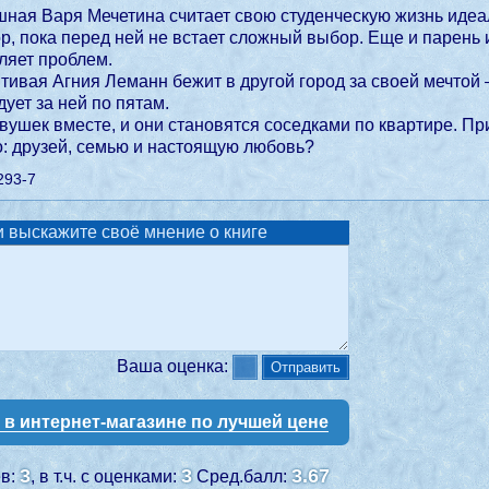
ная Варя Мечетина считает свою студенческую жизнь идеал
ор, пока перед ней не встает сложный выбор. Еще и парень 
ляет проблем.
тивая Агния Леманн бежит в другой город за своей мечтой 
ует за ней по пятам.
вушек вместе, и они становятся соседками по квартире. При
о: друзей, семью и настоящую любовь?
293-7
 выскажите своё мнение о книге
Ваша оценка:
у в интернет-магазине по лучшей цене
3
3
3.67
ев:
, в т.ч. с оценками:
Сред.балл: