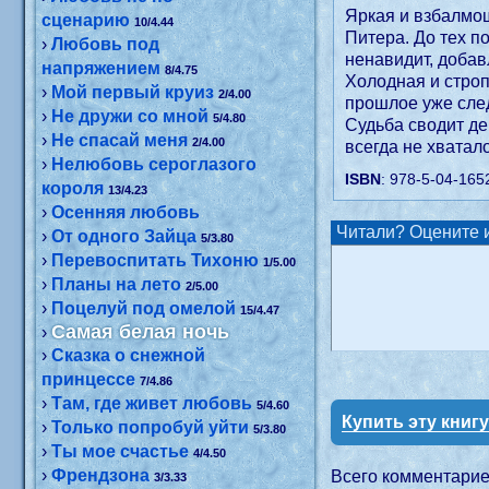
Яркая и взбалмош
сценарию
10/4.44
Питера. До тех п
›
Любовь под
ненавидит, добав
напряжением
8/4.75
Холодная и строп
›
Мой первый круиз
2/4.00
прошлое уже след
›
Не дружи со мной
5/4.80
Судьба сводит де
›
Не спасай меня
2/4.00
всегда не хватал
›
Нелюбовь сероглазого
ISBN
: 978-5-04-165
короля
13/4.23
›
Осенняя любовь
Читали? Оцените и
›
От одного Зайца
5/3.80
›
Перевоспитать Тихоню
1/5.00
›
Планы на лето
2/5.00
›
Поцелуй под омелой
15/4.47
Самая белая ночь
›
›
Сказка о снежной
принцессе
7/4.86
›
Там, где живет любовь
5/4.60
Купить эту книг
›
Только попробуй уйти
5/3.80
›
Ты мое счастье
4/4.50
›
Френдзона
Всего комментари
3/3.33