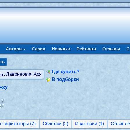
Авторы
Серии
Новинки
Рейтинги
Отзывы
С
чь
Где купить?
В подборки
жку
:
3
67
Классификаторы (7)
Обложки (2)
Изд.серии (1)
Объявле