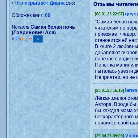
›
Что скрывает Диана
Отзывы читателе
1/5.00
geys
[06.01.23 22:07]
Обложек книг:
69
"Самая белая ночь
Искать
Самая белая ночь
читателям по перв
(Лавринович Ася)
приезжает Федор, 
в
становится ей нас
В книге 2 любовны
добавляют очарова
повезло с родител
Попытка манипули
пыталась увезти д
lanes
[25.01.23 16:19]
Лёгкая,милая,с юм
Автора. Вроде бы 
бы,каждая мама хо
бесхарактерного м
появился свой шан
Victo
[29.04.23 09:09]