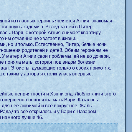
дной из главных героинь является Агния, знакомая
ественную академию. Вслед за ней в Питер
сь. Варя, с которой Агния снимает квартиру,
о им отчаянно не хватает в жизни.
и, но и только. Естественно, Питер, белые ночи
тношения родителей и детей. Обеим героиням не
. У матери Агнии свои проблемы, ей не до дочери.
е поняла мать, которая под видом болезни
ивал. Эгоисты, думающие только о своих прихотях.
не зацепила, а с таким у автора я столкнулась впервые.
ейные неприятности и Хэппи энд. Люблю книги этого
 совершенно непонятна мать Вари. Казалось
е для нее любимой и все вокруг нее. Жаль
Рада,что все открылось и у Вари с Назаром
и намного лучше.4б.