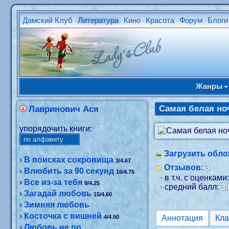
Дамский Клуб
Литература
Кино
Красота
Форум
Блоги
•
•
•
•
•
Жанры
Самая белая но
Лавринович Ася
упорядочить книги:
Загрузить обло
›
В поисках сокровища
3/4.67
Отзывов
:
3
›
Влюбить за 90 секунд
16/4.75
· в т.ч. с оценками
›
Все из-за тебя
9/4.25
· средний балл:
3.
›
Загадай любовь
15/4.60
›
Зимняя любовь
›
Косточка с вишней
4/4.50
Аннотация
›
Любовь не по