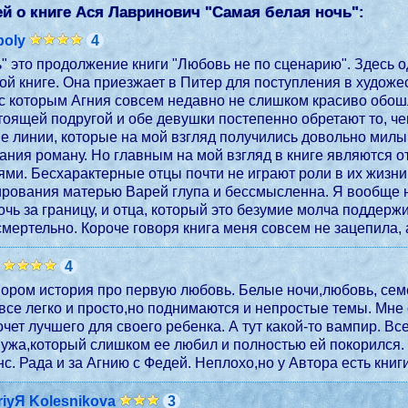
й о книге Ася Лавринович "
Самая белая ночь
":
poly
4
" это продолжение книги "Любовь не по сценарию". Здесь о
ой книге. Она приезжает в Питер для поступления в худож
с которым Агния совсем недавно не слишком красиво обошла
тоящей подругой и обе девушки постепенно обретают то, чег
е линии, которые на мой взгляд получились довольно милым
ния роману. Но главным на мой взгляд в книге являются о
ями. Бесхарактерные отцы почти не играют роли в их жизни
рования матерью Варей глупа и бессмысленна. Я вообще н
очь за границу, и отца, который это безумие молча поддерж
Неприятно, но не смертельно. Короче говоря книга меня совсем 
4
ором история про первую любовь. Белые ночи,любовь, сем
все легко и просто,но поднимаются и непростые темы. Мне
чет лучшего для своего ребенка. А тут какой-то вампир. Вс
ужа,который слишком ее любил и полностью ей покорился. 
с. Рада и за Агнию с Федей. Неплохо,но у Автора есть книг
riyЯ Kolesnikova
3