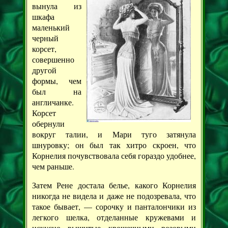
вынула из
шкафа
маленький
черный
корсет,
совершенно
другой
формы, чем
был на
англичанке.
Корсет
обернули
вокруг талии, и Мари туго затянула
шнуровку; он был так хитро скроен, что
Корнелия почувствовала себя гораздо удобнее,
чем раньше.
Затем Рене достала белье, какого Корнелия
никогда не видела и даже не подозревала, что
такое бывает, — сорочку и панталончики из
легкого шелка, отделанные кружевами и
искусно вышитые крошечными розовыми