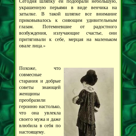
Сегодня шляпку ей подобрали небольшую,
украшенную перьями в виде венчика на
затылке. В такой шляпке все внимание
приковывалось к сияющим удивительным
глазам. Потемневшие от радостного
возбуждения, излучающие счастье, они
притягивали к себе, мерцая на маленьком
овале лица.»
Похоже, что
совмесные
старания и добрые
советы знающей
женщины
преобразили
героиню настолько,
что она увлекла
своего мужа и даже
влюбила в себя по
настоящему.