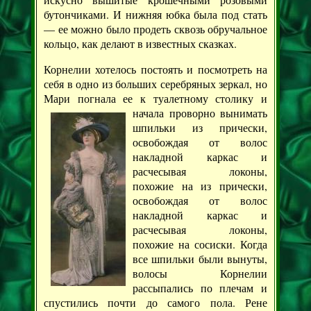
бутончиками. И нижняя юбка была под стать
— ее можно было продеть сквозь обручальное
кольцо, как делают в известных сказках.
Корнелии хотелось постоять и посмотреть на
себя в одно из больших серебряных зеркал, но
Мари погнала ее к туалетному столику и
начала
проворно вынимать
шпильки из прически,
освобождая от волос
накладной каркас и
расчесывая локоны,
похожие на из прически,
освобождая от волос
накладной каркас и
расчесывая локоны,
похожие на сосиски. Когда
все шпильки были вынуты,
волосы Корнелии
рассыпались по плечам и
спустились почти до самого пола. Рене