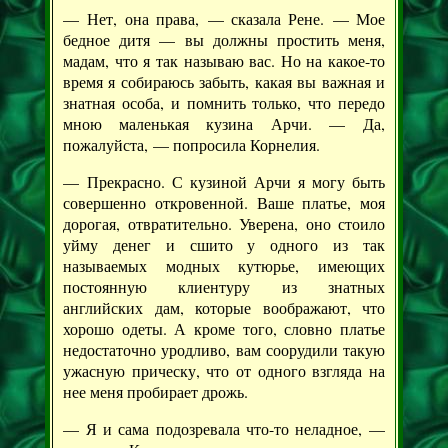
— Нет, она права, — сказала Рене. — Мое
бедное дитя — вы должны простить меня,
мадам, что я так называю вас. Но на какое-то
время я собираюсь забыть, какая вы важная и
знатная особа, и помнить только, что передо
мною маленькая кузина Арчи. — Да,
пожалуйста, — попросила Корнелия.
— Прекрасно. С кузиной Арчи я могу быть
совершенно откровенной. Ваше платье, моя
дорогая, отвратительно. Уверена, оно стоило
уйму денег и сшито у одного из так
называемых модных кутюрье, имеющих
постоянную клиентуру из знатных
английских дам, которые воображают, что
хорошо одеты. А кроме того, словно платье
недостаточно уродливо, вам соорудили такую
ужасную прическу, что от одного взгляда на
нее меня пробирает дрожь.
— Я и сама подозревала что-то неладное, —