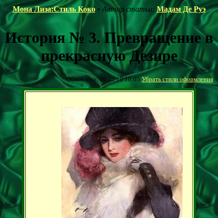
Мона Лиза:Стиль Коко
•
Автор статьи:
Мадам Де Руэ
История № 3. Превращение в
прекрасную Дезире
Обновлено: 06.10.10 10:05
Убрать стили оформления