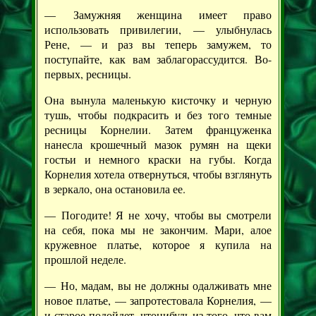
— Замужняя женщина имеет право
использовать привилегии, — улыбнулась
Рене, — и раз вы теперь замужем, то
поступайте, как вам заблагорассудится. Во-
первых, ресницы.
Она вынула маленькую кисточку и черную
тушь, чтобы подкрасить и без того темные
ресницы Корнелии. Затем француженка
нанесла крошечный мазок румян на щеки
гостьи и немного краски на губы. Когда
Корнелия хотела отвернуться, чтобы взглянуть
в зеркало, она остановила ее.
— Погодите! Я не хочу, чтобы вы смотрели
на себя, пока мы не закончим. Мари, алое
кружевное платье, которое я купила на
прошлой неделе.
— Но, мадам, вы не должны одалживать мне
новое платье, — запротестовала Корнелия, —
и старое подойдет, чтонибудь из того, что вам