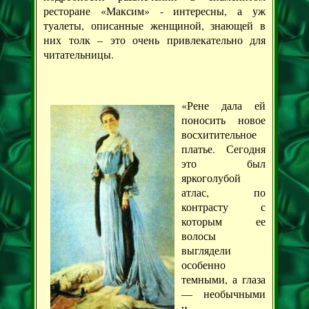
ресторане «Максим» - интересны, а уж
туалеты, описанные женщиной, знающей в
них толк – это очень привлекательно для
читательницы.
«Рене дала ей
поносить новое
восхитительное
платье. Сегодня
это был
яркоголубой
атлас, по
контрасту с
которым ее
волосы
выглядели
особенно
темными, а глаза
— необычными
и