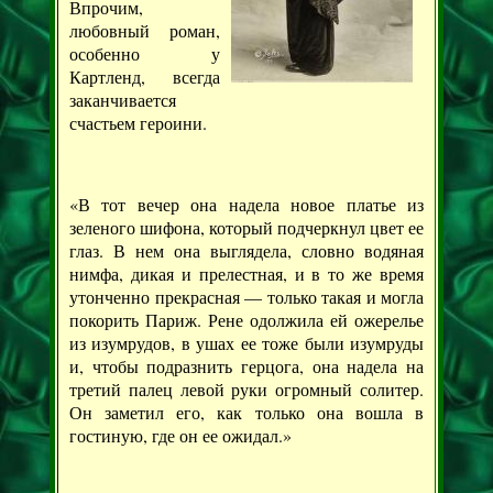
Впрочим,
любовный роман,
особенно у
Картленд, всегда
заканчивается
счастьем героини.
«В тот вечер она надела новое платье из
зеленого шифона, который подчеркнул цвет ее
глаз. В нем она выглядела, словно водяная
нимфа, дикая и прелестная, и в то же время
утонченно прекрасная — только такая и могла
покорить Париж. Рене одолжила ей ожерелье
из изумрудов, в ушах ее тоже были изумруды
и, чтобы подразнить герцога, она надела на
третий палец левой руки огромный солитер.
Он заметил его, как только она вошла в
гостиную, где он ее ожидал.»