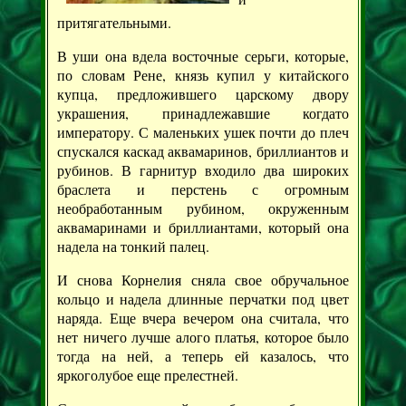
притягательными.
В уши она вдела восточные серьги, которые,
по словам Рене, князь купил у китайского
купца, предложившего царскому двору
украшения, принадлежавшие когдато
императору. С маленьких ушек почти до плеч
спускался каскад аквамаринов, бриллиантов и
рубинов. В гарнитур входило два широких
браслета и перстень с огромным
необработанным рубином, окруженным
аквамаринами и бриллиантами, который она
надела на тонкий палец.
И снова Корнелия сняла свое обручальное
кольцо и надела длинные перчатки под цвет
наряда. Еще вчера вечером она считала, что
нет ничего лучше алого платья, которое было
тогда на ней, а теперь ей казалось, что
яркоголубое еще прелестней.