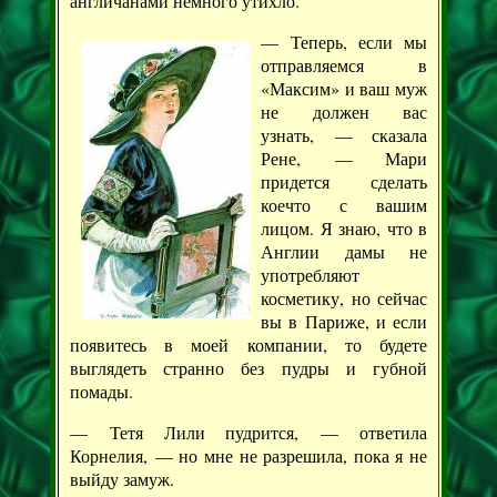
англичанами немного утихло.
— Теперь, если мы
отправляемся в
«Максим» и ваш муж
не должен вас
узнать, — сказала
Рене, — Мари
придется сделать
коечто с вашим
лицом. Я знаю, что в
Англии дамы не
употребляют
косметику, но сейчас
вы в Париже, и если
появитесь в моей компании, то будете
выглядеть странно без пудры и губной
помады.
— Тетя Лили пудрится, — ответила
Корнелия, — но мне не разрешила, пока я не
выйду замуж.