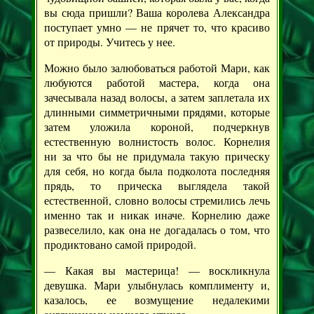
вы сюда пришли? Ваша королева Александра
поступает умно — не прячет то, что красиво
от природы. Учитесь у нее.
Можно было залюбоваться работой Мари, как
любуются работой мастера, когда она
зачесывала назад волосы, а затем заплетала их
длинными симметричными прядями, которые
затем уложила короной, подчеркнув
естественную волнистость волос. Корнелия
ни за что бы не придумала такую прическу
для себя, но когда была подколота последняя
прядь, то прическа выглядела такой
естественной, словно волосы стремились лечь
именно так и никак иначе. Корнелию даже
развеселило, как она не догадалась о том, что
продиктовано самой природой.
— Какая вы мастерица! — воскликнула
девушка. Мари улыбнулась комплименту и,
казалось, ее возмущение недалекими