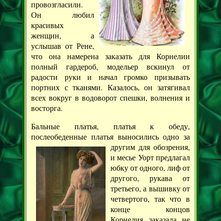
провозгласили.
Он любил
красивых
женщин, а
услышав от Рене,
что она намерена заказать для Корнелии
полный гардероб, модельер вскинул от
радости руки и начал громко призывать
портних с тканями. Казалось, он затягивал
всех вокруг в водоворот спешки, волнения и
восторга.
Бальные платья, платья к обеду,
послеобеденные платья выносились одно за
другим для обозрения,
и месье Уорт предлагал
юбку от одного, лиф от
другого, рукава от
третьего, а вышивку от
четвертого, так что в
конце концов
Корнелия заказала не