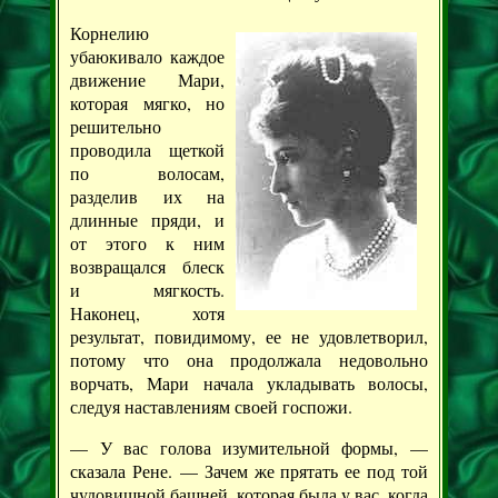
Корнелию
убаюкивало каждое
движение Мари,
которая мягко, но
решительно
проводила щеткой
по волосам,
разделив их на
длинные пряди, и
от этого к ним
возвращался блеск
и мягкость.
Наконец, хотя
результат, повидимому, ее не удовлетворил,
потому что она продолжала недовольно
ворчать, Мари начала укладывать волосы,
следуя наставлениям своей госпожи.
— У вас голова изумительной формы, —
сказала Рене. — Зачем же прятать ее под той
чудовищной башней, которая была у вас, когда