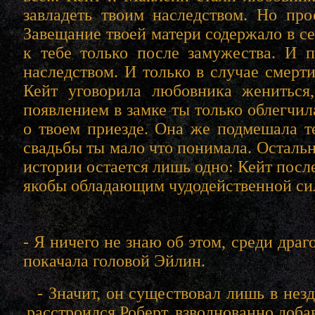
завладеть твоим наследством. Но про
Завещание твоей матери содержало в с
к тебе только после замужества. И 
наследством. И только в случае смерт
Кейт уговорила любовника жениться
появлением в замке ты только облегчил
о твоем приезде. Она же подмешала те
свадьбы ты мало что понимала. Остальн
истории остается лишь одно: Кейт посл
якобы обладающим чудодейственной си
- Я ничего не знаю об этом, среди дра
покачала головой Эйлин.
- Значит, он существовал лишь в нез
расстроился Роберт, взволнованно доба