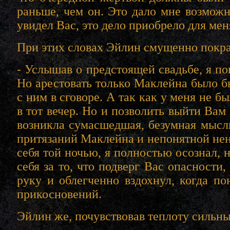
раньше, чем он. Это дало мне возможно
увидел Вас, это дело приобрело для ме
При этих словах Эйлин смущенно покра
- Услышав о предстоящей свадьбе, я по
Но арестовать только Маклейна было бы
с ним в сговоре. А так как у меня не 
в тот вечер. Но и позволить выйти Вам
возникла сумасшедшая, безумная мысль
притязаний Маклейна и непонятной нена
себя той ночью, я полностью осознал, 
себя за то, что подверг Вас опасности
руку и облегченно вздохнул, когда пон
прикосновений.
Эйлин же, почувствовав теплоту сильны