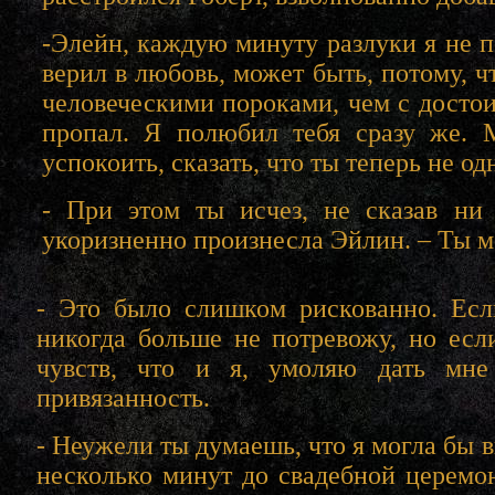
-Элейн, каждую минуту разлуки я не пе
верил в любовь, может быть, потому, ч
человеческими пороками, чем с достоин
пропал. Я полюбил тебя сразу же. М
успокоить, сказать, что ты теперь не од
- При этом ты исчез, не сказав ни 
укоризненно произнесла Эйлин. – Ты
- Это было слишком рискованно. Есл
никогда больше не потревожу, но ес
чувств, что и я, умоляю дать мн
привязанность.
- Неужели ты думаешь, что я могла бы в
несколько минут до свадебной церемо