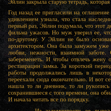
Эйлин закрыла старую тетрадь, которая 
Год назад ее пригласили на оглашение 
удивлением узнала, что стала наследн
первый раз, Эйлин подумала, что этот 
фильма ужасов. Но муж уверил ее, что
по-другому. У Эйлин не было основ
архитектором. Она была замужем уже 
любви, нежности, взаимной заботе.
забеременеть. И чтобы отвлечь жену 
реставрации замка. За короткий перио
работы продолжались лишь в некото
переехали сюда окончательно. И вот се
нашла то ли дневник, то ли рукопись
сохранившиеся с того времени, она обн
И начала читать все по порядку.
Из задумчивости ее вывел