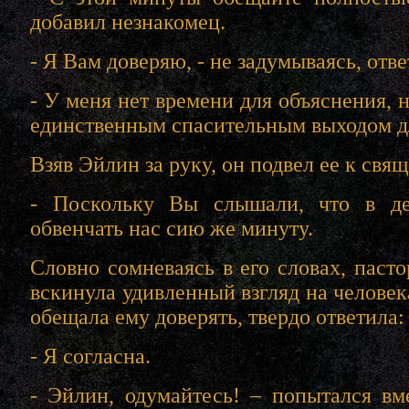
добавил незнакомец.
- Я Вам доверяю, - не задумываясь, отв
- У меня нет времени для объяснения, н
единственным спасительным выходом д
Взяв Эйлин за руку, он подвел ее к свя
- Поскольку Вы слышали, что в де
обвенчать нас сию же минуту.
Словно сомневаясь в его словах, паст
вскинула удивленный взгляд на человек
обещала ему доверять, твердо ответила:
- Я согласна.
- Эйлин, одумайтесь! – попытался вм