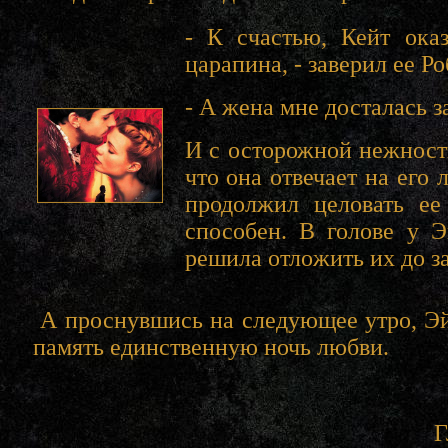
- К счастью, Кейт ока
царапина, - заверил ее Р
- А жена мне досталась з
И с осторожной нежност
что она отвечает на его 
продолжил целовать ее
способен. В голове у Э
решила отложить их до за
А проснувшись на следующее утро, Эй
память единственную ночь любви.