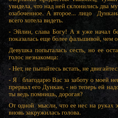
увидела, что над ней склонились два м
озабоченное. А второе... лицо Дунка
всего хотела видеть.
- Эйлин, слава Богу! А я уже начал бе
показалась еще более фальшивой, чем 
Девушка попыталась сесть, но ее ос
голос незнакомца:
- Нет, не пытайтесь встать, не двигайте
- Я благодарю Вас за заботу о моей не
прервал его Дункан, - но теперь ей над
ты ведь помнишь, дорогая?
От одной мысли, что ее нес на руках э
вновь закружилась голова.