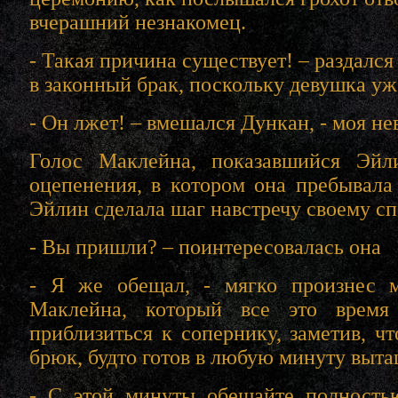
вчерашний незнакомец.
- Такая причина существует! – раздался 
в законный брак, поскольку девушка уж
- Он лжет! – вмешался Дункан, - моя не
Голос Маклейна, показавшийся Эйл
оцепенения, в котором она пребывала 
Эйлин сделала шаг навстречу своему с
- Вы пришли? – поинтересовалась она
- Я же обещал, - мягко произнес 
Маклейна, который все это время 
приблизиться к сопернику, заметив, ч
брюк, будто готов в любую минуту выт
- С этой минуты обещайте полностью