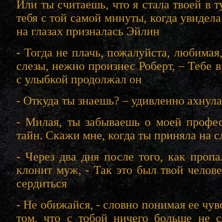
Или ты считаешь, что я стала твоей в 
тебя с той самой минуты, когда увидела
на глазах призналась Эйлин
- Тогда не плачь, пожалуйста, любимая
слезы, нежно произнес Роберт, – Тебе 
с улыбкой продолжал он
- Откуда ты знаешь? – удивленно ахнула
- Милая, ты забываешь о моей профес
тайн. Скажи мне, когда ты приняла на 
- Через два дня после того, как пропа
клонит муж, - Так это был твой челове
сердиться
- Не обижайся, - словно понимая ее чув
том, что с тобой ничего больше не с