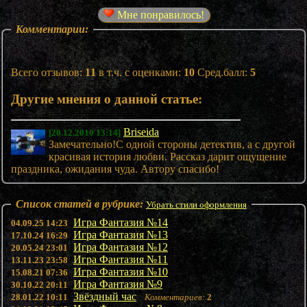
Мне понравилось!
Комментарии:
Всего отзывов:
11
в т.ч. с оценками:
10
Сред.балл:
5
Другие мнения о данной статье:
Briseida
[20.12.2010 13:14]
Замечательно!С одной стороны детектив, а с другой
красивая история любви. Рассказ дарит ощущение
праздника, ожидания чуда. Автору спасибо!
Список статей в рубрике:
Убрать стили оформления
Игра Фантазия №14
04.09.25 14:23
Игра Фантазия №13
17.10.24 16:29
Игра Фантазия №12
20.05.24 23:01
Игра Фантазия №11
13.11.23 23:58
Игра Фантазия №10
15.08.21 07:36
Игра Фантазия №9
30.10.22 20:11
Звёздный час
28.01.22 10:11
Комментариев:
2