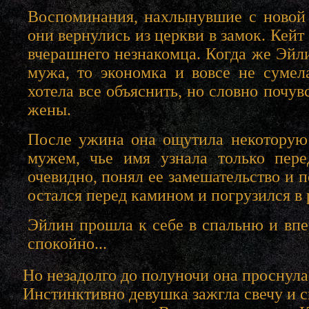
Воспоминания, нахлынувшие с новой с
они вернулись из церкви в замок. Кей
вчерашнего незнакомца. Когда же Эйл
мужа, то экономка и вовсе не сумел
хотела все объяснить, но словно почув
жены.
После ужина она ощутила некоторую н
мужем, чье имя узнала только пер
очевидно, понял ее замешательство и 
остался перед камином и погрузился в 
Эйлин прошла к себе в спальню и впе
спокойно...
Но незадолго до полуночи она проснул
Инстинктивно девушка зажгла свечу и сп