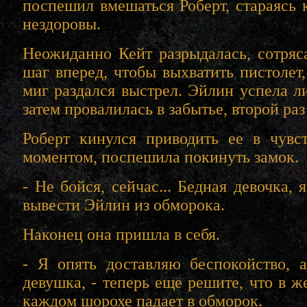
поспешил вмешаться Роберт, стараясь 
нездоровы.
Неожиданно Кейт разрыдалась, сотряса
шаг вперед, чтобы выхватить пистолет,
миг раздался выстрел. Эйлин успела л
затем провалилась в забытье, второй раз
Роберт кинулся приводить ее в чувс
моментом, поспешила покинуть замок.
- Не бойся, сейчас... Бедная девочка,
вывести Эйлин из обморока.
Наконец она пришла в себя.
- Я опять доставляю беспокойство,
девушка, - теперь еще решите, что в ж
каждом шорохе падает в обморок.