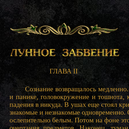
ГЛАВА II
Сознание возвращалось медленно. С
и панике, головокружение и тошнота,
падения в никуда. В ушах еще стоял кр
знакомые и незнакомые одновременно. О
ослепительно белым. Потом на фоне эт
очертания предметов. Наконец, туман