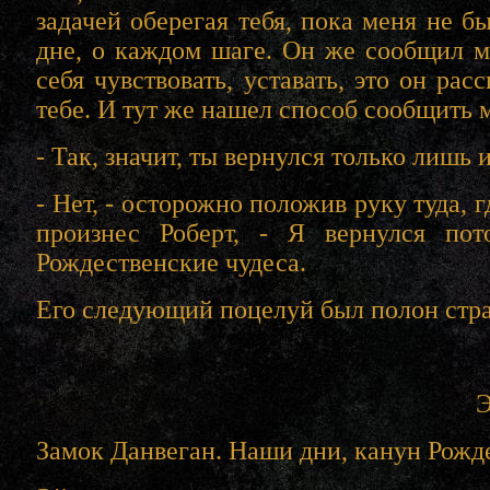
задачей оберегая тебя, пока меня не 
дне, о каждом шаге. Он же сообщил мн
себя чувствовать, уставать, это он ра
тебе. И тут же нашел способ сообщить м
- Так, значит, ты вернулся только лишь 
- Нет, - осторожно положив руку туда, 
произнес Роберт, - Я вернулся по
Рождественские чудеса.
Его следующий поцелуй был полон стра
Замок Данвеган. Наши дни, канун Рожде