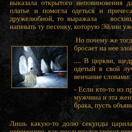
выказала открытого неповиновения д
платье и помогла одеться и причес
дружелюбной, то выражала восхищен
напевать ту песенку, которую Эйлин уж
Но почему же тогд
бросает на нее зло
.... В церкви, ще
одетый в свой лу
венчание словами:
- Если кто-то из 
мужчина и эта жен
брака, пусть объяви
Лишь какую-то долю секунды царила
церемонию, как послышался грохот отво