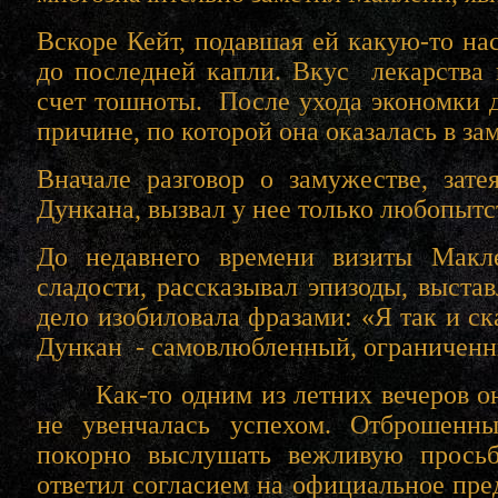
Вскоре Кейт, подавшая ей какую-то на
до последней капли. Вкус лекарства 
счет тошноты. После ухода экономки 
причине, по которой она оказалась в зам
Вначале разговор о замужестве, зат
Дункана, вызвал у нее только любопытс
До недавнего времени визиты Макл
сладости, рассказывал эпизоды, выстав
дело изобиловала фразами: «Я так и ска
Дункан - самовлюбленный, ограниченн
Как-то одним из летних вечеров он 
не увенчалась успехом. Отброшенн
покорно выслушать вежливую просьб
ответил согласием на официальное пр