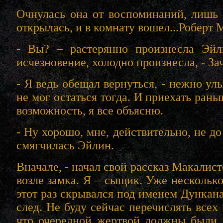
Очнулась она от воспоминаний, лишь 
открылась, и в комнату вошел...Роберт 
- Вы? – растерянно произнесла Эйл
исчезновение, холодно произнесла, - За
- Я ведь обещал вернуться, - нежно улы
не мог остаться тогда. И приехать ран
возможность, я все объясню.
- Ну хорошо, мне, действительно, не до
смягчилась Эйлин.
Вначале, - начал свой рассказ Макалисте
возле замка. Я – сыщик. Уже нескольк
этот раз скрывался под именем Дункан
след. Не буду сейчас перечислять всех
что очередной жертвой должны были 