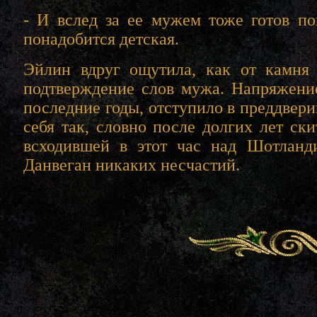
- И вслед за ее мужем тоже готов по
понадобится детская.
Эйлин вдруг ощутила, как от камня 
подтверждение слов мужа. Напряжени
последние годы, отступило в преддвери
себя так, словно после долгих лет ск
всходившей в этот час над Шотланд
Данвеган никаких несчастий.