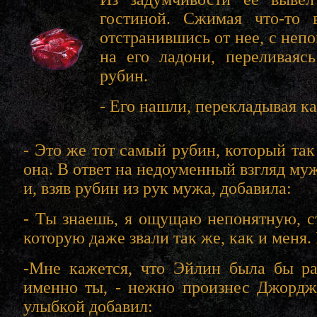
гостиной. Сжимая что-то 
отстранившись от нее, с неп
на его ладони, переливаяс
рубин.
- Его нашли, перекладывая ка
- Это же тот самый рубин, который так
она. В ответ на недоуменный взгляд му
и, взяв рубин из рук мужа, добавила:
- Ты знаешь, я ощущаю непонятную, с
которую даже звали так же, как и меня.
-Мне кажется, что Эйлин была бы рад
именно ты, - нежно произнес Джордж,
улыбкой добавил: