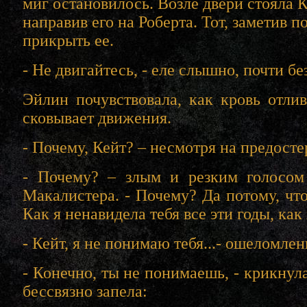
миг остановилось. Возле двери стояла К
направив его на Роберта. Тот, заметив 
прикрыть ее.
- Не двигайтесь, - еле слышно, почти б
Эйлин почувствовала, как кровь отлив
сковывает движения.
- Почему, Кейт? – несмотря на предост
- Почему? – злым и резким голосом 
Макалистера. - Почему? Да потому, чт
Как я ненавидела тебя все эти годы, как 
- Кейт, я не понимаю тебя...- ошеломле
- Конечно, ты не понимаешь, - крикнула
бессвязно запела: