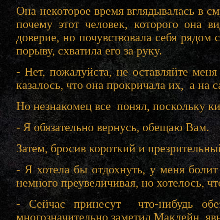
Она некоторое время вглядывалась в с
почему этот человек, которого она в
доверие, но почувствовала себя рядом 
порыву, схватила его за руку.
- Нет, пожалуйста, не оставляйте мен
казалось, что она прокричала их, а на 
Но незнакомец все понял, поскольку ки
- Я обязательно вернусь, обещаю Вам.
Затем, бросив короткий и презрительны
- Я хотела бы отдохнуть, у меня болит
немного преувеличивая, но хотелось, ч
- Сейчас принесут что-нибудь обе
многозначительно заметил Маклейн, яв