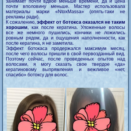
занимает почти вдвое меньше времени, да и цена
почти вполовину меньше. Мастер использовала
материалы марки «NtoxMassa» (опять-таки не
рекламы ради).
К сожалению,
эффект от ботокса оказался не таким
хорошим
, как после кератина. Уложенные волосы
все же немного пушились, кончики не ложились
ровным рядом, да и ощущения наполненности, как
после кератина, я не заметила.
Эффект ботокаса продержался максимум месяц,
после чего волосы пришли в свой первозданный вид.
Поэтому сейчас, после проведенных опытов над
волосами, я могу сказать свое твердое «да»
кератиновому выпрямления и вежливое «нет,
спасибо» ботоксу для волос.