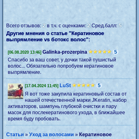
2
2
5
Всего отзывов:
в т.ч. с оценками:
Сред.балл:
Другие мнения о статье "Кератиновое
выпрямление vs ботокс волос":
Galinka-prozerpina
5
[06.08.2020 13:46]
Спасибо за ваш совет, у дочки такой пушистый
волос... Обязательно попробуем кератиновое
выпрямление.
LuSt
5
[17.04.2024 11:45]
Я вот тоже закупила кератиновый состав от
нашей отечественной марки JKeratin, набор
активаторов, шампунь глубокой очистки и пару
масок для послекератинового ухода, в ближайшее
время буду пробовать.
Статьи
»
Уход за волосами
»
Кератиновое