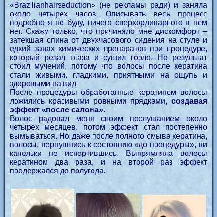
«Brazilianhairseduction» (не рекламы ради) и заняла
около четырех часов. Описывать весь процесс
подробно я не буду, ничего сверхординарного в нем
нет. Скажу только, что причиняло мне дискомфорт –
затекшая спина от двухчасового сидения на стуле и
едкий запах химических препаратов при процедуре,
который резал глаза и сушил горло. Но результат
стоил мучений, потому что волосы после кератина
стали живыми, гладкими, приятными на ощупь и
здоровыми на вид.
После процедуры обработанные кератином волосы
ложились красивыми ровными прядками,
создавая
эффект «после салона»
.
Волос радовал меня своим послушанием около
четырех месяцев, потом эффект стал постепенно
вымываться. Но даже после полного смыва кератина,
волосы, вернувшись к состоянию «до процедуры», ни
капельки не испортившись. Выпрямляла волосы
кератином два раза, и на второй раз эффект
продержался до полугода.