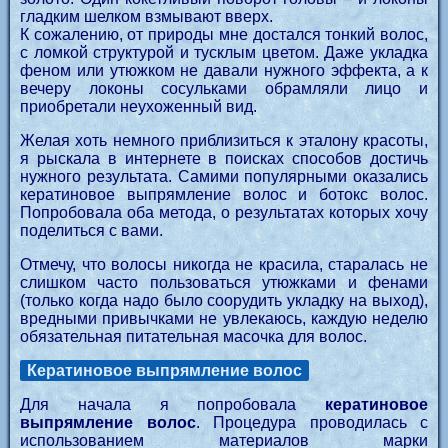
гладким шелком взмывают вверх.
К сожалению, от природы мне достался тонкий волос,
с ломкой структурой и тусклым цветом. Даже укладка
феном или утюжком не давали нужного эффекта, а к
вечеру локоны сосульками обрамляли лицо и
приобретали неухоженный вид.
Желая хоть немного приблизиться к эталону красоты,
я рыскала в интернете в поисках способов достичь
нужного результата. Самими популярными оказались
кератиновое выпрямление волос и ботокс волос.
Попробовала оба метода, о результатах которых хочу
поделиться с вами.
Отмечу, что волосы никогда не красила, старалась не
слишком часто пользоваться утюжками и фенами
(только когда надо было соорудить укладку на выход),
вредными привычками не увлекаюсь, каждую неделю
обязательная питательная масочка для волос.
Кератиновое выпрямление волос
Для начала я попробовала
кератиновое
выпрямление волос
. Процедура проводилась с
использованием материалов марки