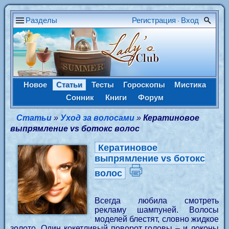
Разделы
Регистрация
Вход
•
Новое
Статьи
Тесты
Гороскопы
Мистика
Сонник
Книги
Форум
Статьи
»
Уход за волосами
»
Кератиновое
выпрямление vs ботокс волос
Кератиновое
выпрямление vs ботокс
волос
Всегда любила смотреть
рекламу шампуней. Волосы
моделей блестят, словно жидкое
золото. Один кокетливый поворот головы – и локоны