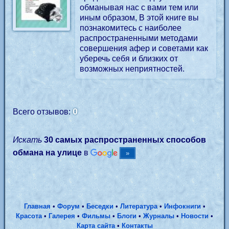
обманывая нас с вами тем или
иным образом, В этой книге вы
познакомитесь с наиболее
распространенными методами
совершения афер и советами как
уберечь себя и близких от
возможных неприятностей.
0
Всего отзывов:
Искать
30 самых распространенных способов
обмана на улице
в
Главная
•
Форум
•
Беседки
•
Литература
•
Инфокниги
•
Красота
•
Галерея
•
Фильмы
•
Блоги
•
Журналы
•
Новости
•
Карта сайта
•
Контакты