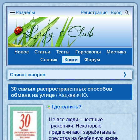
Разделы
Регистрация
Вход
•
Новое
Статьи
Тесты
Гороскопы
Мистика
Сонник
Книги
Форум
Cписок жанров
30 самых распространенных способов
обмана на улице
/ Хацкевич Ю.
Где купить?
Не все люди – честные
труженики. Некоторые
предпочитают зарабатывать
средства на безбедную жизнь