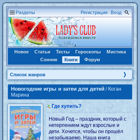
Разделы
Регистрация
Вход
•
Новое
Статьи
Тесты
Гороскопы
Мистика
Сонник
Книги
Форум
Cписок жанров
Новогодние игры и затеи для детей
/ Коган
Марина
Где купить?
Новый Год – праздник, который с
нетерпением ждут взрослые и
дети. Хочется, чтобы он прошёл
незабываемо. Наша книга