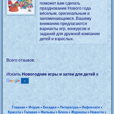
поможет вам сделать
празднование Нового года
веселым, оригинальным и
запоминающимся. Вашему
вниманию предлагаются
варианты игр, конкурсов и
заданий для дружной компании
детей и взрослых.
0
Всего отзывов:
Искать
Новогодние игры и затеи для детей
в
Главная
•
Форум
•
Беседки
•
Литература
•
Инфокниги
•
Красота
•
Галерея
•
Фильмы
•
Блоги
•
Журналы
•
Новости
•