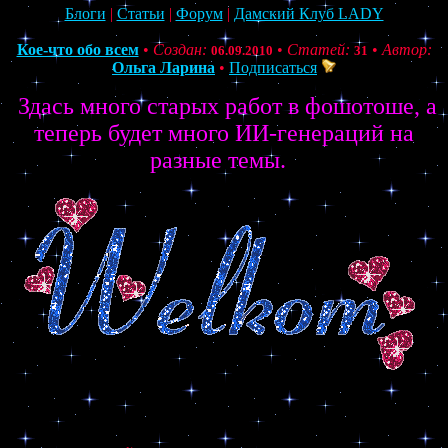
Блоги
|
Статьи
|
Форум
|
Дамский Клуб LADY
Кое-что обо всем
•
Создан:
•
Статей:
•
Автор:
06.09.2010
31
Ольга Ларина
•
Подписаться
Здась много старых работ в фошотоше, а
теперь будет много ИИ-генераций на
разные темы.