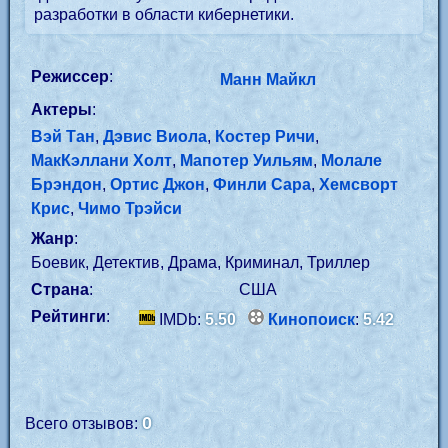
разработки в области кибернетики.
Режиссер
:
Манн Майкл
Актеры
:
Вэй Тан
,
Дэвис Виола
,
Костер Ричи
,
МакКэллани Холт
,
Мапотер Уильям
,
Молале
Брэндон
,
Ортис Джон
,
Финли Сара
,
Хемсворт
Крис
,
Чимо Трэйси
Жанр
:
Боевик, Детектив, Драма, Криминал, Триллер
Страна
:
США
Рейтинги
:
IMDb:
5.50
Кинопоиск
:
5.42
0
Всего отзывов: