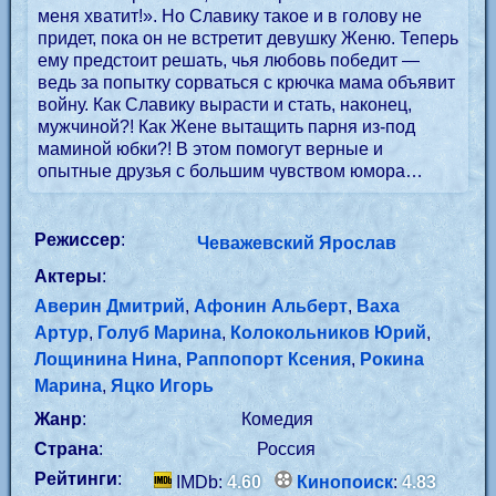
меня хватит!». Но Славику такое и в голову не
придет, пока он не встретит девушку Женю. Теперь
ему предстоит решать, чья любовь победит —
ведь за попытку сорваться с крючка мама объявит
войну. Как Славику вырасти и стать, наконец,
мужчиной?! Как Жене вытащить парня из-под
маминой юбки?! В этом помогут верные и
опытные друзья с большим чувством юмора…
Режиссер
:
Чеважевский Ярослав
Актеры
:
Аверин Дмитрий
,
Афонин Альберт
,
Ваха
Артур
,
Голуб Марина
,
Колокольников Юрий
,
Лощинина Нина
,
Раппопорт Ксения
,
Рокина
Марина
,
Яцко Игорь
Жанр
:
Комедия
Страна
:
Россия
Рейтинги
:
IMDb:
4.60
Кинопоиск
:
4.83