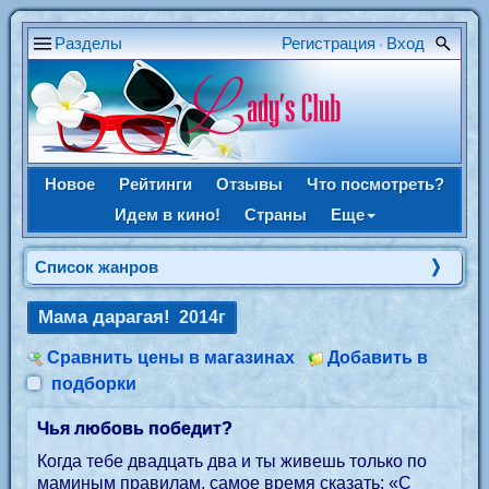
Разделы
Регистрация
Вход
•
Новое
Рейтинги
Отзывы
Что посмотреть?
Идем в кино!
Страны
Еще
Список жанров
Мама дарагая!
2014г
Сравнить цены в магазинах
Добавить в
подборки
Чья любовь победит?
Когда тебе двадцать два и ты живешь только по
маминым правилам, самое время сказать: «С