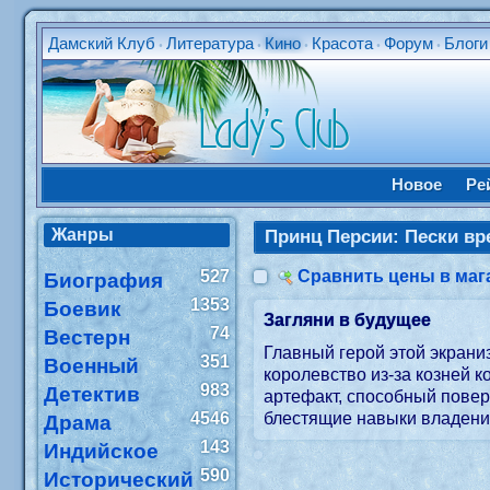
Дамский Клуб
Литература
Кино
Красота
Форум
Блоги
•
•
•
•
•
Новое
Ре
Жанры
Принц Персии: Пески в
527
Сравнить цены в маг
Биография
1353
Боевик
Загляни в будущее
74
Вестерн
Главный герой этой экрани
351
Военный
королевство из-за козней 
983
Детектив
артефакт, способный повер
4546
блестящие навыки владени
Драма
143
Индийское
590
Исторический