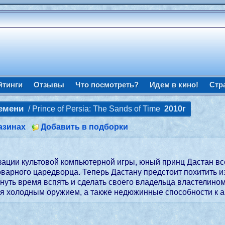
йтинги
Отзывы
Что посмотреть?
Идем в кино!
Стр
ремени
/ Prince of Persia: The Sands of Time
2010г
азинах
Добавить в подборки
зации культовой компьютерной игры, юный принц Дастан вс
коварного царедворца. Теперь Дастану предстоит похитить 
нуть время вспять и сделать своего владельца властелином
я холодным оружием, а также недюжинные способности к ак