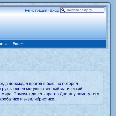
Регистрация
Вход
•
аны
Еще
егда побеждал врагов в бою, но потерял
из рук злодеев могущественный магический
 мира. Помочь одолеть врагов Дастану помогут его
робатике и эквилибристике.