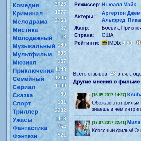
3026
Комедия
Режиссер
:
Ньюэлл Майк
1077
Криминал
Артертон Дже
Актеры
:
Альфред
,
Пика
2168
Мелодрама
Жанр
:
Боевик, Приклю
37
Мистика
Страна
:
США
18
Молодежный
Рейтинги
:
IMDb:
6.50
160
Музыкальный
806
Мультфильм
157
Мюзикл
1148
Приключения
43
Всего отзывов:
в т.ч. с о
1205
Семейный
Другие мнения о фильме 
1109
Сериал
69
Сказка
Ksuh
[16.05.2017 14:27]
131
Спорт
Обожаю этот фильм! 
знаешь в чем интрига
2232
Триллер
1118
Ужасы
Мила
[17.07.2017 22:41]
754
Фантастика
Классный фильм! Оч
521
Фэнтези