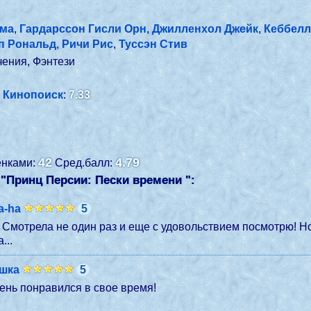
мма
,
Гардарссон Гисли Орн
,
Джилленхол Джейк
,
Кеббелл
п Рональд
,
Ричи Рис
,
Туссэн Стив
чения, Фэнтези
Кинопоиск
:
7.33
42
4.79
ценками:
Сред.балл:
"Принц Персии: Пески времени ":
a-ha
5
Смотрела не один раз и еще с удовольствием посмотрю! Но 
...
шка
5
ень понравился в свое время!