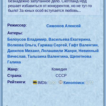
безнадежно запутанное дело. Скотланд-Ярд
решает избавиться от конкурентов, но не тут-то
было! За юных особ вступается любовь...
Режиссер
:
Симонов Алексей
Актеры
:
Белоусов Владимир
,
Васильева Екатерина
,
Волкова Ольга
,
Гармаш Сергей
,
Гафт Валентин
,
Данилов Михаил
,
Лолашвили Жанри
,
Невинный
Вячеслав
,
Талызина Валентина
,
Щепетнова
Галина
Жанр
:
Комедия
Страна
:
СССР
Рейтинги
:
IMDb:
5.90
Кинопоиск
:
6.77