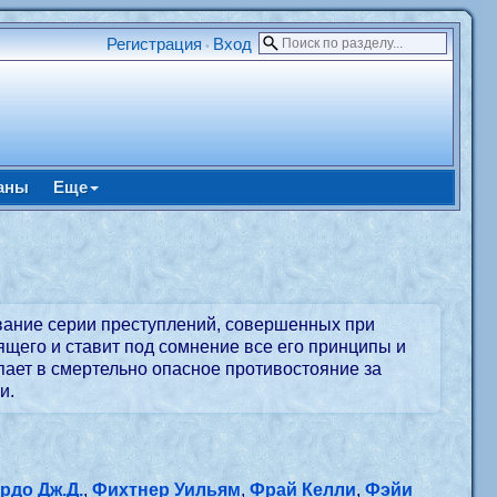
Регистрация
Вход
•
аны
Еще
вание серии преступлений, совершенных при
ящего и ставит под сомнение все его принципы и
пает в смертельно опасное противостояние за
и.
рдо Дж.Д.
,
Фихтнер Уильям
,
Фрай Келли
,
Фэйи