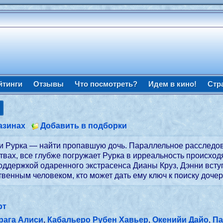
йтинги
Отзывы
Что посмотреть?
Идем в кино!
Стр
азинах
Добавить в подборки
ни Рурка — найти пропавшую дочь. Параллельное расследо
вах, все глубже погружает Рурка в ирреальность происход
ддержкой одаренного экстрасенса Дианы Круз, Дэнни всту
твенным человеком, кто может дать ему ключ к поиску дочер
рт
рага Алиси
,
Кабальеро Рубен Хавьер
,
Окенийи Дайо
,
Па