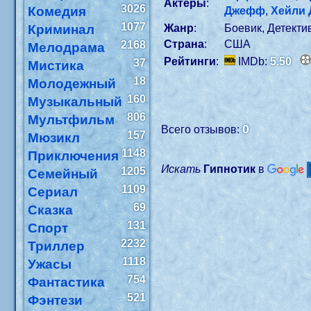
Актеры
:
3026
Комедия
Джефф
,
Хейли 
1077
Криминал
Жанр
:
Боевик, Детекти
Страна
:
США
2168
Мелодрама
Рейтинги
:
IMDb:
5.50
37
Мистика
18
Молодежный
160
Музыкальный
806
Мультфильм
0
Всего отзывов:
157
Мюзикл
1148
Приключения
Искать
Гипнотик
в
1205
Семейный
1109
Сериал
69
Сказка
131
Спорт
2232
Триллер
1118
Ужасы
754
Фантастика
521
Фэнтези