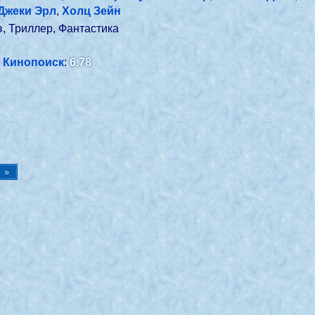
Джеки Эрл
,
Холц Зейн
в, Триллер, Фантастика
Кинопоиск
:
6.78