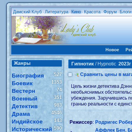
Дамский Клуб
Литература
Кино
Красота
Форум
Блоги
•
•
•
•
•
Новое
Ре
Жанры
Гипнотик
/ Hypnotic
2023г
527
Сравнить цены в маг
Биография
1353
Боевик
Цель жизни детектива Дэн
74
Вестерн
необъяснимых обстоятельст
351
Военный
убеждения. Заручившись по
гранью реальности с единс
983
Детектив
4546
Драма
143
Индийское
Режиссер
:
Родригес Робе
590
Исторический
Аффлек Бен
,
Б