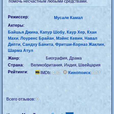
помочь несчастным любыми средствами.
Режиссер
:
Мусале Камал
Актеры
:
Байшья Джина
,
Капур Шобу
,
Каур Хер
,
Кхан
Махи
,
Лоуренс Брайан
,
Мэйнс Кевин
,
Навал
Дипти
,
Сандху Банита
,
Фритши-Корназ Жаклин
,
Шарма Атул
Жанр
:
Биография, Драма
Страна
:
Великобритания, Индия, Швейцария
Рейтинги
:
IMDb:
4.80
Кинопоиск
:
6.57
0
Всего отзывов: