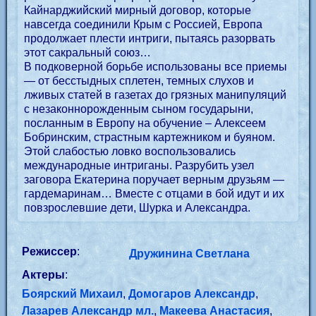
Кайнарджийский мирный договор, которые
навсегда соединили Крым с Россией, Европа
продолжает плести интриги, пытаясь разорвать
этот сакральный союз…
В подковерной борьбе использованы все приемы
— от бесстыдных сплетен, темных слухов и
лживых статей в газетах до грязных манипуляций
с незаконнорожденным сыном государыни,
посланным в Европу на обучение – Алексеем
Бобринским, страстным картежником и буяном.
Этой слабостью ловко воспользовались
международные интриганы. Разрубить узел
заговора Екатерина поручает верным друзьям —
гардемаринам… Вместе с отцами в бой идут и их
повзрослевшие дети, Шурка и Александра.
Режиссер
:
Дружинина Светлана
Актеры
:
Боярский Михаил
,
Домогаров Александр
,
Лазарев Александр мл.
,
Макеева Анастасия
,