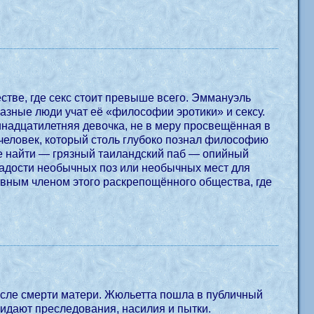
тве, где секс стоит превыше всего. Эммануэль
Разные люди учат её «философии эротики» и сексу.
ринадцатилетняя девочка, не в меру просвещённая в
 человек, который столь глубоко познал философию
 не найти — грязный таиландский паб — опийный
радости необычных поз или необычных мест для
равным членом этого раскрепощённого общества, где
осле смерти матери. Жюльетта пошла в публичный
идают преследования, насилия и пытки.