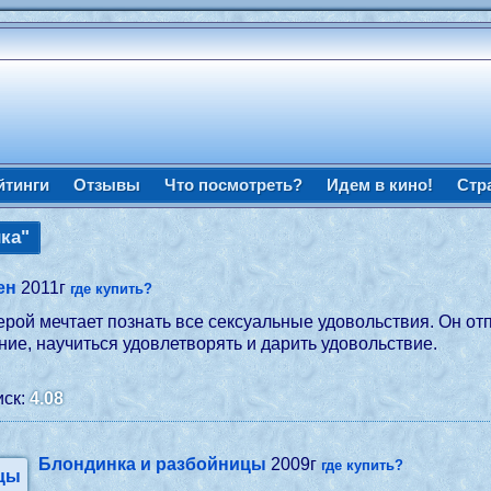
йтинги
Отзывы
Что посмотреть?
Идем в кино!
Стр
ка"
ен
2011г
где купить?
ерой мечтает познать все сексуальные удовольствия. Он от
ние, научиться удовлетворять и дарить удовольствие.
ск:
4.08
Блондинка и разбойницы
2009г
где купить?