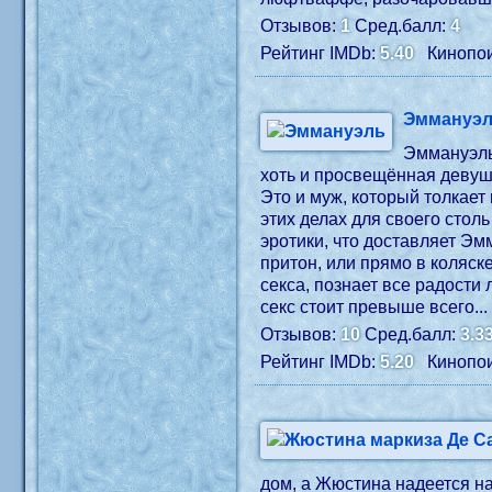
Отзывов:
1
Сред.балл:
4
Рейтинг IMDb:
5.40
Кинопои
Эммануэ
Эммануэль
хоть и просвещённая девушк
Это и муж, который толкает
этих делах для своего стол
эротики, что доставляет Эм
притон, или прямо в коляс
секса, познает все радости
секс стоит превыше всего...
Отзывов:
10
Сред.балл:
3.3
Рейтинг IMDb:
5.20
Кинопои
дом, а Жюстина надеется н