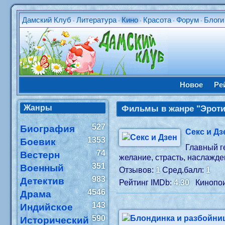
Дамский Клуб
Литература
Кино
Красота
Форум
Блоги
•
•
•
•
•
Новое
Ре
Жанры
Фильмы в жанре "Эроти
527
Биография
Секс и Дз
1353
Боевик
Главный г
74
Вестерн
желание, страсть, наслажде
351
Военный
Отзывов:
1
Сред.балл:
1
983
Детектив
Рейтинг IMDb:
4.30
Кинопои
4546
Драма
143
Индийское
590
Исторический