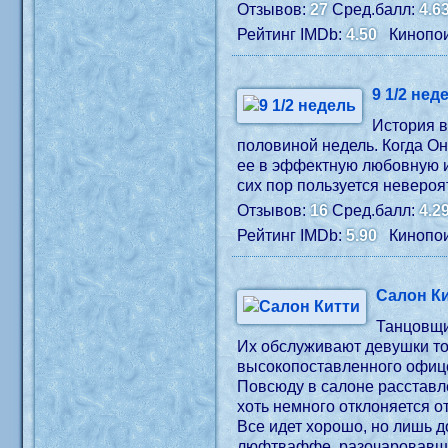
Отзывов:
27
Сред.балл:
4.6
Рейтинг IMDb:
4.50
Кинопои
9 1/2 нед
История в
половиной недель. Когда Он
ее в эффектную любовную иг
сих пор пользуется невероя
Отзывов:
16
Сред.балл:
4.2
Рейтинг IMDb:
5.90
Кинопои
Салон К
Танцовщи
Их обслуживают девушки то
высокопоставленного офиц
Повсюду в салоне расставл
хоть немного отклоняется о
Все идет хорошо, но лишь д
люфтваффе, разочаровавшег