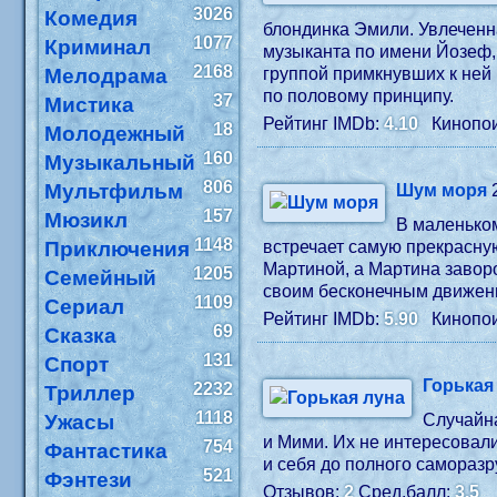
3026
Комедия
блондинка Эмили. Увлеченн
1077
Криминал
музыканта по имени Йозеф, 
2168
Мелодрама
группой примкнувших к ней 
по половому принципу.
37
Мистика
Рейтинг IMDb:
4.10
Кинопои
18
Молодежный
160
Музыкальный
806
Мультфильм
Шум моря
157
Мюзикл
В маленьком
1148
Приключения
встречает самую прекрасную
Мартиной, а Мартина завор
1205
Семейный
своим бесконечным движен
1109
Сериал
Рейтинг IMDb:
5.90
Кинопои
69
Сказка
131
Спорт
Горькая
2232
Триллер
1118
Ужасы
Случайна
и Мими. Их не интересовал
754
Фантастика
и себя до полного самораз
521
Фэнтези
Отзывов:
2
Сред.балл:
3.5