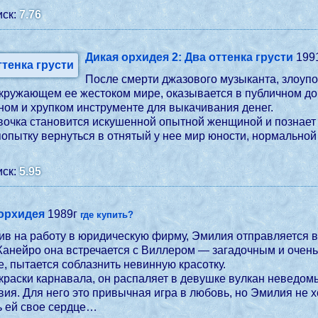
ск:
7.76
Дикая орхидея 2: Два оттенка грусти
199
После смерти джазового музыканта, злоупо
кружающем ее жестоком мире, оказывается в публичном дом
ном и хрупком инструменте для выкачивания денег.
очка становится искушенной опытной женщиной и познает 
опытку вернуться в отнятый у нее мир юности, нормальной
ск:
5.95
орхидея
1989г
где купить?
ив на работу в юридическую фирму, Эмилия отправляется в
анейро она встречается с Виллером — загадочным и очень
, пытается соблазнить невинную красотку.
аски карнавала, он распаляет в девушке вулкан неведомых
ия. Для него это привычная игра в любовь, но Эмилия не хоч
ь ей свое сердце…