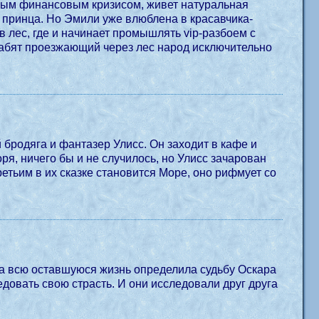
вым финансовым кризисом, живет натуральная
 принца. Но Эмили уже влюблена в красавчика-
 лес, где и начинает промышлять vip-разбоем с
грабят проезжающий через лес народ исключительно
 бродяга и фантазер Улисс. Он заходит в кафе и
ря, ничего бы и не случилось, но Улисс зачарован
тьим в их сказке становится Море, оно рифмует со
а всю оставшуюся жизнь определила судьбу Оскара
довать свою страсть. И они исследовали друг друга