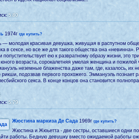
ск:
5.80
ль
1974г
где купить?
 — молодая красивая девушка, живущая в распутном общес
а в сексе, но все же для такого общества она «невинна». 
 и попустительствует ею к развратному образу жизни, это т
ь юного возраста, сорокалетняя умелая женщина и пожилой
мануэль неземные блаженства даже там, где, казалось, их
ке рикши, подозвав первого прохожего. Эммануэль познает 
 лесбийского секса. В конце концов она становится полноп
3
ск:
5.79
Жюстина маркиза Де Сада
1969г
где купить?
Жюстина и Жюьетта - две сестры, оставшиеся одни п
айти работы. Бедную девушку вместо ожидаемой работы ож