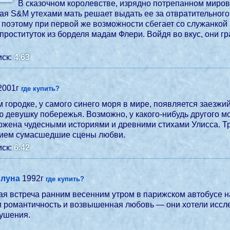
В сказочном королевстве, изрядно потрепанном миро
ая S&M утехами мать решает выдать ее за отвратительного
поэтому при первой же возможности сбегает со служанкой в
проституток из борделя мадам Флери. Войдя во вкус, они 
ск:
4.63
2001г
где купить?
 городке, у самого синего моря в мире, появляется заезжий
 девушку побережья. Возможно, у какого-нибудь другого мо
ожена чудесными историями и древними стихами Улисса. Тре
ием сумасшедшие сцены любви.
ск:
6.42
 луна
1992г
где купить?
я встреча ранним весенним утром в парижском автобусе н
и романтичность и возвышенная любовь — они хотели иссле
рушения.