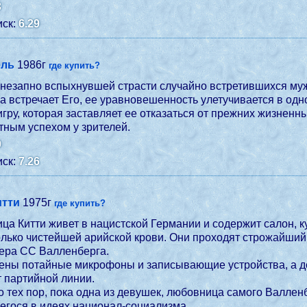
3
ск:
6.29
ель
1986г
где купить?
незапно вспыхнувшей страсти случайно встретившихся муж
а встречает Его, ее уравновешенность улетучивается в од
ру, которая заставляет ее отказаться от прежних жизненн
тным успехом у зрителей.
9
ск:
7.26
итти
1975г
где купить?
ца Китти живет в нацистской Германии и содержит салон, 
лько чистейшей арийской крови. Они проходят строжайший
ера СС Валленберга.
ены потайные микрофоны и записывающие устройства, а де
т партийной линии.
о тех пор, пока одна из девушек, любовница самого Валле
ося в идеях национал-социализма...