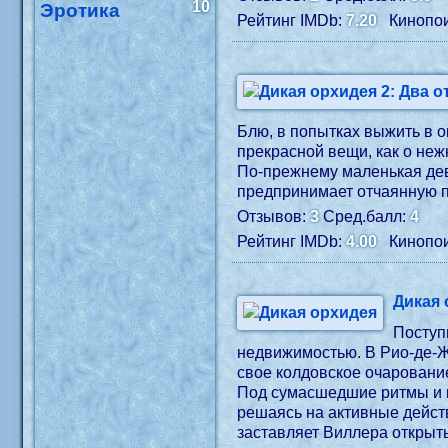
10
Эротика
Рейтинг IMDb:
7.20
Кинопои
Блю, в попытках выжить в о
прекрасной вещи, как о неж
По-прежнему маленькая дев
предпринимает отчаянную п
Отзывов:
3
Сред.балл:
4
Рейтинг IMDb:
4.00
Кинопои
Дикая 
Поступ
недвижимостью. В Рио-де-Ж
свое колдовское очарование
Под сумасшедшие ритмы и кр
решаясь на активные действ
заставляет Виллера открыт