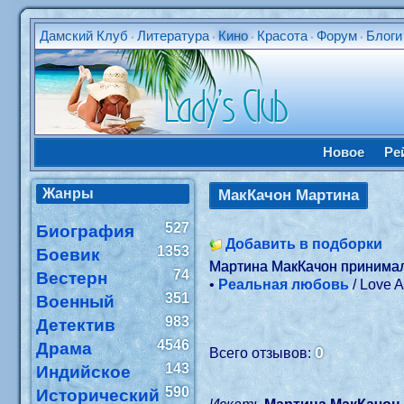
Дамский Клуб
Литература
Кино
Красота
Форум
Блоги
•
•
•
•
•
Новое
Ре
Жанры
МакКачон Мартина
527
Биография
Добавить в подборки
1353
Боевик
Мартина МакКачон принимал
74
Вестерн
•
Реальная любовь
/ Love A
351
Военный
983
Детектив
4546
Драма
0
Всего отзывов:
143
Индийское
590
Исторический