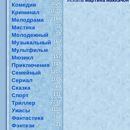
Искать
Мартина МакКачон
3026
Комедия
1077
Криминал
2168
Мелодрама
37
Мистика
18
Молодежный
160
Музыкальный
806
Мультфильм
157
Мюзикл
1148
Приключения
1205
Семейный
1109
Сериал
69
Сказка
131
Спорт
2232
Триллер
1118
Ужасы
754
Фантастика
521
Фэнтези