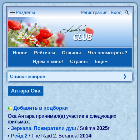
Разделы
Регистрация
Вход
•
Новое
Рейтинги
Отзывы
Что посмотреть?
Идем в кино!
Страны
Еще
Список жанров
Антара Ока
Добавить в подборки
Ока Антара принимал(а) участие в следующих
фильмах:
•
Зеркала. Пожиратели душ
/ Sukma
2025
г
•
Рейд 2
/ The Raid 2: Berandal
2014
г