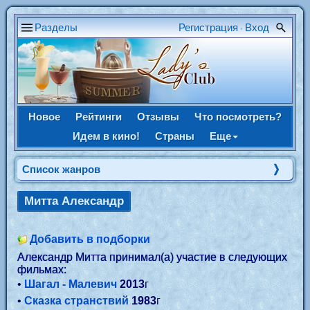
Разделы
Регистрация
Вход
•
Новое
Рейтинги
Отзывы
Что посмотреть?
Идем в кино!
Страны
Еще
Список жанров
Митта Александр
Добавить в подборки
Александр Митта принимал(а) участие в следующих
фильмах:
•
Шагал - Малевич
2013
г
•
Сказка странствий
1983
г