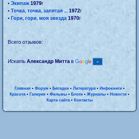
•
Экипаж
1979
г
•
Точка, точка, запятая ...
1972
г
•
Гори, гори, моя звезда
1970
г
0
Всего отзывов:
Искать
Александр Митта
в
Главная
•
Форум
•
Беседки
•
Литература
•
Инфокниги
•
Красота
•
Галерея
•
Фильмы
•
Блоги
•
Журналы
•
Новости
•
Карта сайта
•
Контакты