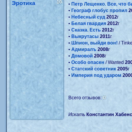
10
Эротика
•
Петр Лещенко. Все, что
•
Географ глобус пропил
2
•
Небесный суд
2012
г
•
Белая гвардия
2012
г
•
Сказка. Есть
2012
г
•
Выкрутасы
2011
г
•
Шпион, выйди вон!
/ Tink
•
Адмиралъ
2008
г
•
Домовой
2008
г
•
Особо опасен
/ Wanted
20
•
Статский советник
2005
г
•
Империя под ударом
200
0
Всего отзывов:
Искать
Константин Хабен