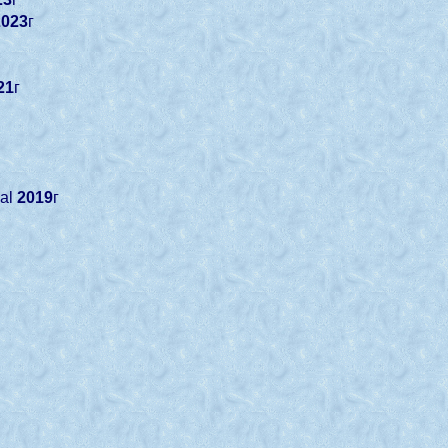
2023
г
г
21
г
kal
2019
г