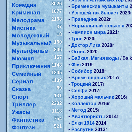
3026
Комедия
•
Бременские музыканты
1077
Криминал
•
У людей так бывает
2023
2168
•
Праведник
2022
г
Мелодрама
•
Нормальный только я
20
37
Мистика
•
Чемпион мира
2021
г
18
Молодежный
•
Трое
2020
г
160
Музыкальный
•
Доктор Лиза
2020
г
806
Мультфильм
•
Огонь
2020
г
157
Мюзикл
•
Байкал. Магия воды
/ Bai
•
Фея
2019
г
1148
Приключения
•
Собибор
2018
г
1205
Семейный
•
Время первых
2017
г
1109
Сериал
•
Троцкий
2017
г
69
Сказка
•
Селфи
2017
г
131
Спорт
•
Хороший мальчик
2016
г
2232
•
Коллектор
2016
г
Триллер
•
Метод
2015
г
1118
Ужасы
•
Авантюристы
2014
г
754
Фантастика
•
Елки 1914
2014
г
521
Фэнтези
•
Распутин
2013
г