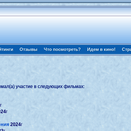
йтинги
Отзывы
Что посмотреть?
Идем в кино!
Стр
мал(а) участие в следующих фильмах:
4
г
024
г
ения
2024
г
23
г