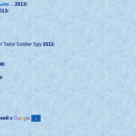
 было…
2013
г
013
г
er Tailor Soldier Spy
2011
г
08
г
0
г
ский
в