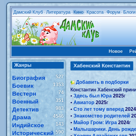
Дамский Клуб
Литература
Кино
Красота
Форум
Блоги
•
•
•
•
•
Новое
Ре
Жанры
Хабенский Константин
527
Биография
Добавить в подборки
1353
Боевик
Константин Хабенский прини
74
Вестерн
•
Здесь был Юра
2025
г
351
Военный
•
Авиатор
2025
г
983
Детектив
•
Сто лет тому вперед
202
•
Знакомство родителей
2
4546
Драма
•
Майор Гром: Игра
2024
г
143
Индийское
•
Малышарики. День рожд
590
Исторический
•
Хозяин Алтайских гор
20