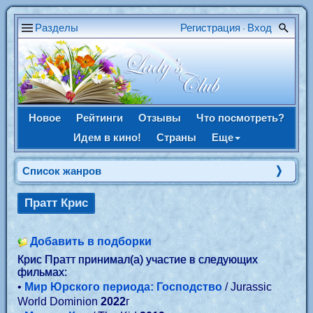
Разделы
Регистрация
Вход
•
Новое
Рейтинги
Отзывы
Что посмотреть?
Идем в кино!
Страны
Еще
Список жанров
Пратт Крис
Добавить в подборки
Крис Пратт принимал(а) участие в следующих
фильмах:
•
Мир Юрского периода: Господство
/ Jurassic
World Dominion
2022
г