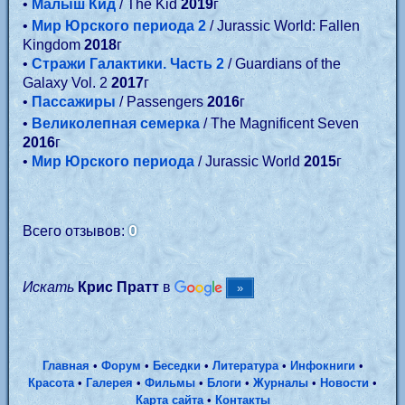
•
Малыш Кид
/ The Kid
2019
г
•
Мир Юрского периода 2
/ Jurassic World: Fallen
Kingdom
2018
г
•
Стражи Галактики. Часть 2
/ Guardians of the
Galaxy Vol. 2
2017
г
•
Пассажиры
/ Passengers
2016
г
•
Великолепная семерка
/ The Magnificent Seven
2016
г
•
Мир Юрского периода
/ Jurassic World
2015
г
0
Всего отзывов:
Искать
Крис Пратт
в
Главная
•
Форум
•
Беседки
•
Литература
•
Инфокниги
•
Красота
•
Галерея
•
Фильмы
•
Блоги
•
Журналы
•
Новости
•
Карта сайта
•
Контакты