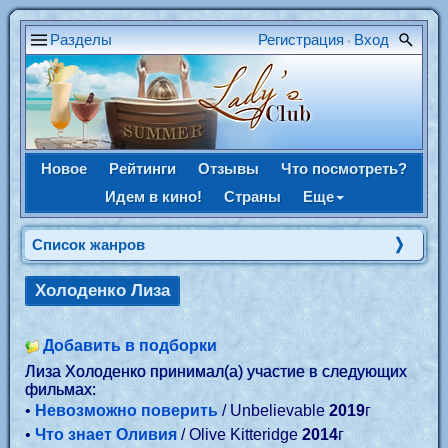
Разделы
Регистрация
Вход
•
Новое
Рейтинги
Отзывы
Что посмотреть?
Идем в кино!
Страны
Еще
Список жанров
Холоденко Лиза
Добавить в подборки
Лиза Холоденко принимал(а) участие в следующих
фильмах:
•
Невозможно поверить
/ Unbelievable
2019
г
•
Что знает Оливия
/ Olive Kitteridge
2014
г