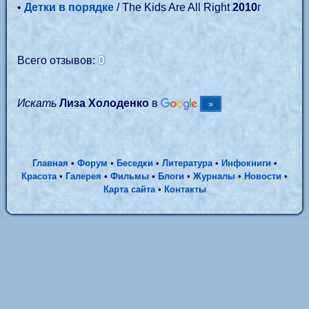
•
Детки в порядке
/ The Kids Are All Right
2010
г
0
Всего отзывов:
Искать
Лиза Холоденко
в
Главная
•
Форум
•
Беседки
•
Литература
•
Инфокниги
•
Красота
•
Галерея
•
Фильмы
•
Блоги
•
Журналы
•
Новости
•
Карта сайта
•
Контакты