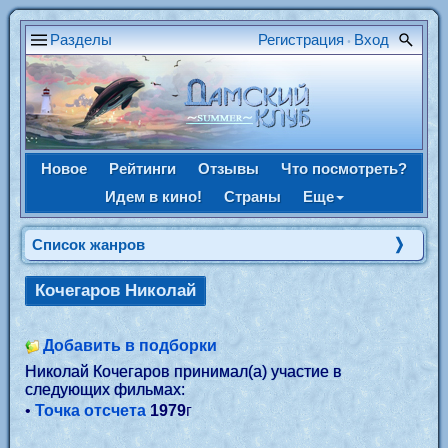
Разделы
Регистрация
Вход
•
Новое
Рейтинги
Отзывы
Что посмотреть?
Идем в кино!
Страны
Еще
Список жанров
Кочегаров Николай
Добавить в подборки
Николай Кочегаров принимал(а) участие в
следующих фильмах:
•
Точка отсчета
1979
г