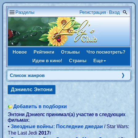
Разделы
Регистрация
Вход
•
Новое
Рейтинги
Отзывы
Что посмотреть?
Идем в кино!
Страны
Еще
Список жанров
Дэниелс Энтони
Добавить в подборки
Энтони Дэниелс принимал(а) участие в следующих
фильмах:
•
Звездные войны: Последние джедаи
/ Star Wars:
The Last Jedi
2017
г