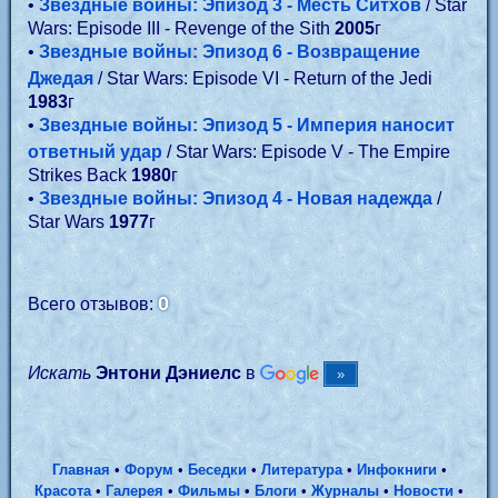
•
Звездные войны: Эпизод 3 - Месть Ситхов
/ Star
Wars: Episode III - Revenge of the Sith
2005
г
•
Звездные войны: Эпизод 6 - Возвращение
Джедая
/ Star Wars: Episode VI - Return of the Jedi
1983
г
•
Звездные войны: Эпизод 5 - Империя наносит
ответный удар
/ Star Wars: Episode V - The Empire
Strikes Back
1980
г
•
Звездные войны: Эпизод 4 - Новая надежда
/
Star Wars
1977
г
0
Всего отзывов:
Искать
Энтони Дэниелс
в
Главная
•
Форум
•
Беседки
•
Литература
•
Инфокниги
•
Красота
•
Галерея
•
Фильмы
•
Блоги
•
Журналы
•
Новости
•