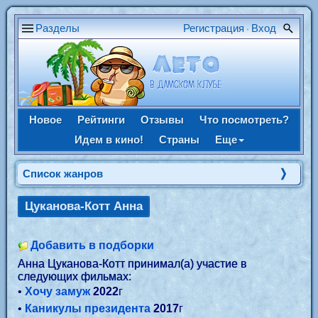
Разделы
Регистрация
Вход
•
Новое
Рейтинги
Отзывы
Что посмотреть?
Идем в кино!
Страны
Еще
Список жанров
Цуканова-Котт Анна
Добавить в подборки
Анна Цуканова-Котт принимал(а) участие в
следующих фильмах:
•
Хочу замуж
2022
г
•
Каникулы президента
2017
г