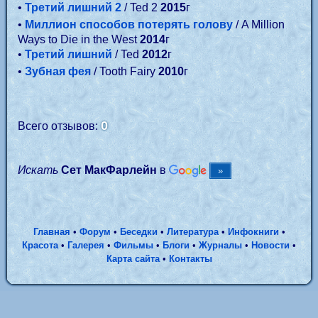
•
Третий лишний 2
/ Ted 2
2015
г
•
Миллион способов потерять голову
/ A Million
Ways to Die in the West
2014
г
•
Третий лишний
/ Ted
2012
г
•
Зубная фея
/ Tooth Fairy
2010
г
0
Всего отзывов:
Искать
Сет МакФарлейн
в
Главная
•
Форум
•
Беседки
•
Литература
•
Инфокниги
•
Красота
•
Галерея
•
Фильмы
•
Блоги
•
Журналы
•
Новости
•
Карта сайта
•
Контакты