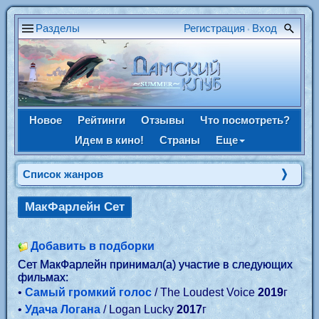
Разделы
Регистрация
Вход
•
Новое
Рейтинги
Отзывы
Что посмотреть?
Идем в кино!
Страны
Еще
Список жанров
МакФарлейн Сет
Добавить в подборки
Сет МакФарлейн принимал(а) участие в следующих
фильмах:
•
Самый громкий голос
/ The Loudest Voice
2019
г
•
Удача Логана
/ Logan Lucky
2017
г