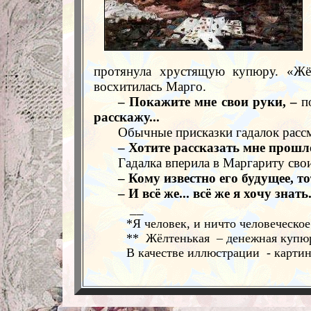
протянула хрустящую купюру. «Жёл
восхитилась Марго.
– Покажите мне свои руки, –
по
расскажу...
Обычные присказки гадалок расс
– Хотите рассказать мне прошло
Гадалка вперила в Маргариту сво
– Кому известно его будущее, то
– И всё же... всё же я хочу знат
__
*Я человек, и ничто человеческое
** Жёлтенькая – денежная купюр
В качестве иллюстрации - картин