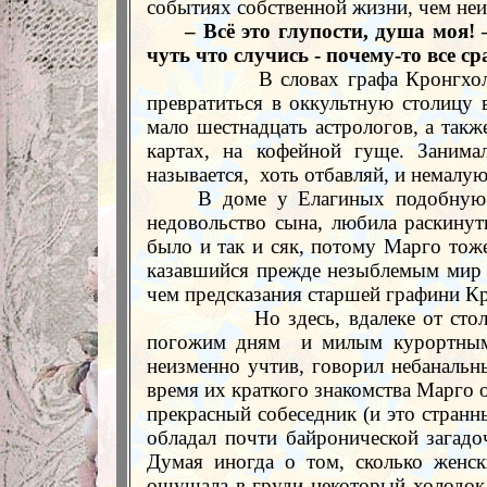
событиях собственной жизни, чем не
– Всё это глупости, душа моя!
чуть что случись - почему-то все с
В словах графа Кронгхол
превратиться в оккультную столицу 
мало шестнадцать астрологов, а такж
картах, на кофейной гуще. Занима
называется,
хоть отбавляй, и немалую
В доме у Елагиных подобную 
недовольство сына, любила раскинут
было и так и сяк, потому Марго тож
казавшийся прежде незыблемым мир н
чем предсказания старшей графини К
Но здесь, вдалеке от ст
погожим дням
и милым курортным
неизменно учтив, говорил небанальн
время их краткого знакомства Марго 
прекрасный собеседник (и это стран
обладал почти байронической загадоч
Думая иногда о том, сколько женс
ощущала в груди некоторый холодок т