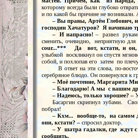
мастей. Причем, как
из народа,
которому всегда были глубоко отврат
и по какой бы причине не возникали. 
– Вы правы, Артём Глебович, н
господин Хачатуров?
Я начинаю тр
–
И напрасно!
–
развел
рукам
сменить, очевидно,
неприятную для 
cour...***
Да
вот, кстати, и он
улыбкой
воскликнул он спустя мгнов
собой, и похлопав его
затем
по плечу
В ответ на эти слова, по-вос
серебряное блюдо. Он повернулся к г
– Моё почтение, Маргарита Ми
– Благодарю! А мы
с вашим д
– Надеюсь, только хорошее? –
У
Басаргин скрипнул зубами.
Сво
побрал!
– Кхм...
вообще-то,
на самом 
они, кстати? –
спросил доктор.
– У
шатра гадалки, где
ждут с
сообщить.