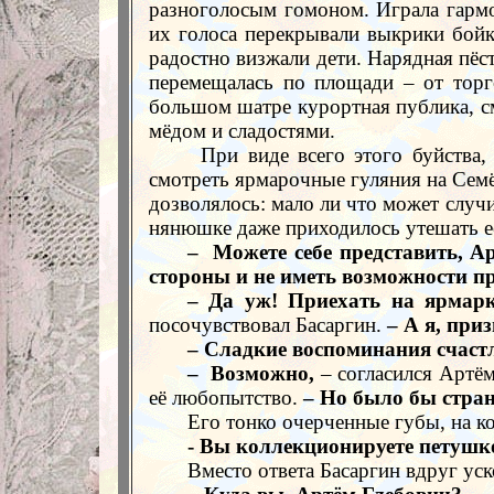
разноголосым гомоном. Играла гармо
их голоса перекрывали выкрики бойк
радостно визжали дети. Нарядная пёс
перемещалась по площади – от торг
большом шатре курортная публика, с
мёдом и сладостями.
При виде всего этого буйства,
смотреть ярмарочные гуляния на Семё
дозволялось: мало ли что может случи
нянюшке даже приходилось утешать е
–
Можете себе представить, А
стороны и не иметь возможности пр
– Да уж! Приехать на ярмарк
посочувствовал Басаргин.
– А я, при
– Сладкие воспоминания счастл
–
Возможно,
– согласился Артём
её любопытство.
– Но было бы стран
Его тонко очерченные губы, на к
- Вы коллекционируете петушк
Вместо ответа Басаргин вдруг уск