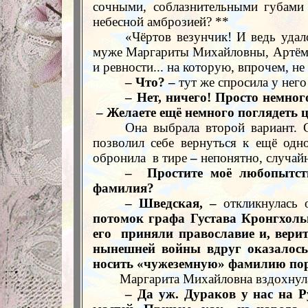
сочными, соблазнительными губами
небесной амброзией? **
«Чёртов везунчик! И ведь удал
муже Маргариты Михайловны, Артём 
и ревности... на которую, впрочем, н
– Что? –
тут же спросила у него
– Нет, ничего! Просто немног
– Желаете ещё немного поглядеть 
Она выбрала второй вариант. 
позволил себе вернуться к ещё одно
обронила
в тире
–
непонятно, случайн
–
Простите моё любопытст
фамилия?
– Шведская, –
откликнулась 
потомок графа Густава Кронгхольм
его
приняли православие и, верит
нынешней войны вдруг оказалось
носить «чужеземную» фамилию по
Маргарита Михайловна вздохнула
– Да уж. Дураков у нас на Ру