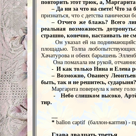
повторить этот трюк, а, Маргарит
– Да ни за что на свете! Что за
признаться, что с детства панически 
– Отчего же блажь? Всего ли
реальная
возможность дотронутьс
страшно, конечно, настаивать не см
Он указал ей на поднимающийс
площадью. Толпа любопытствующих а
Хачатурова и обеих барышень Элленб
Она помахала им рукой, отчаянно
-
И как только Нина и Елена ре
– Возможно, Ованесу Леонтьев
быть, так и не решитесь, сударыня
Маргарита повернула к нему голов
- Небо слишком высоко
,
Арт
тир.
__
*
ballon captif
(
б
аллон-каптив) -
Глава двадцать третья