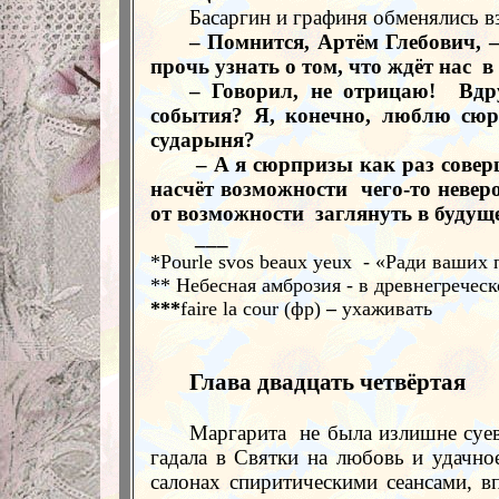
Басаргин и графиня обменялись в
– Помнится, Артём Глебович,
прочь узнать о том, что ждёт нас
в
– Говорил, не отрицаю!
Вдр
события? Я, конечно, люблю сюр
сударыня?
– А я сюрпризы как раз сове
насчёт возможности
чего-то невер
от возможности
заглянуть в будуще
___
*Pourle svos beaux yeux - «Ради ваших 
** Небесная амброзия - в древнегречес
***
faire la cour (
фр
)
–
ухаживать
Глава двадцать четвёртая
Маргарита
не была излишне суев
гадала в Святки на любовь и удачно
салонах спиритическими сеансами, в