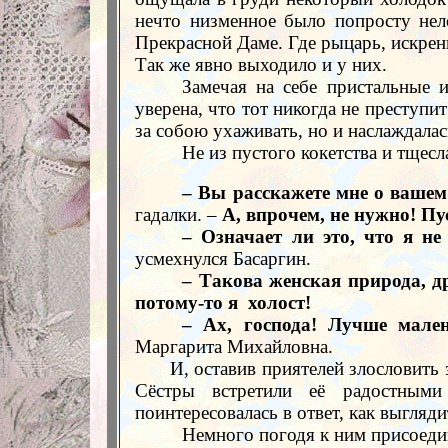
нечто низменное было попросту нел
Прекрасной Даме. Где рыцарь, искрен
Так же явно выходило и у них.
Замечая на себе пристальные 
уверена, что тот никогда не преступи
за собою ухаживать, но и наслаждала
Не из пустого кокетства и тщесл
– Вы расскажете мне о вашем
гадалки. –
А, впрочем, не нужно! Пу
– Означает ли это, что я н
усмехнулся Басаргин.
– Такова женская природа, д
потому-то я
холост!
– Ах, господа! Лучше мале
Маргарита Михайловна.
И, оставив приятелей злословить 
Сёстры встретили её радостными
поинтересовалась в ответ, как выгляд
Немного погодя к ним присоедин