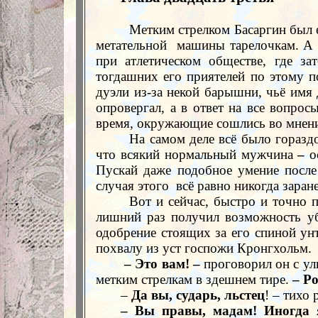
Метким стрелком Басаргин был 
метательной
машины тарелочкам. А ч
при атлетическом обществе, где за
тогдашних его приятелей по этому п
дуэли из-за некой барышни, чьё имя
опровергал, а в ответ на все вопро
время, окружающие сошлись во мнении
На самом деле всё было горазд
что всякий нормальный мужчина
–
ос
Пускай даже подобное умение после 
случая этого
всё равно никогда заран
Вот и сейчас, быстро и точно
лишний раз получил возможность убе
одобрение стоящих за его спиной ун
похвалу из уст госпожи Кронгхольм.
– Это вам! –
проговорил он с улы
метким стрелкам в здешнем тире.
– Po
–
Да вы, сударь, льстец
! – тихо
– Вы правы, мадам! Иногда 