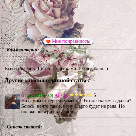
Мне понравилось!
Комментарии:
Всего отзывов:
1
в т.ч. с оценками:
1
Сред.балл:
5
Другие мнения о данной статье:
Allegra
5
[25.07.2023 08:35]
На самом интересном месте! Что же скажет гадалка?
Боюсь, нечто такое, чему Марго будет не рада. Но
она же не верит в гадания.
Список статей: