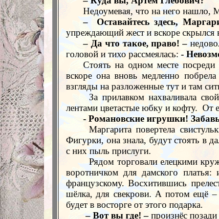
– Куда вы, Артём Глебович?
Недоумевая, что на него нашло, 
–
Оставайтесь здесь, Маргар
упреждающий жест и вскоре скрылся в
– Да что такое, право! –
недовол
головой и тихо рассмеялась:
- Невоз
Стоять на одном месте посреди
вскоре она вновь медленно побрела
взгляды на разложенные тут и там сит
За прилавком нахваливала сво
лентами цветастые юбку и кофту.
От е
- Романовские игрушки! Забав
Маргарита повертела свистуль
Фигурки, она знала, будут стоять в 
с них пыль прислуги.
Рядом торговали елецкими кру
воротничком для дамского платья: и
французскому. Восхитившись прелест
шёлка, для свекрови. А потом ещё –
будет в восторге от этого подарка.
– Вот вы где! –
произнёс позади 