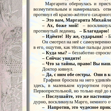
Маргарита обернулась и прист
возмутительным и намеревалась
отв
протянул ей красно-жёлтого сахарног
– Это вам, Маргарита Михайло
– Ах, боже мой!
– воскликнул
протянутый леденец
.
– Благодарю!
– Идёмте!
Ну же, сударыня!
-
Б
Он смотрел на неё с самоуверенн
в его, ощутив, как тёплые пальцы док
– Куда мы? –
беззаботно спросил
– Сейчас увидите!
– Что за тайны, право! Вы на
Доктор кивнул.
– Да, с ним обе сестры.
Они в 
Графиня бросила на него удивлё
здесь, в маленьком курортном гор
Первопрестольной, но только ещё до 
– Послушайте, это же настоящее
дурно, воскликнула Марго, немного 
–
Напротив, это чудесное при