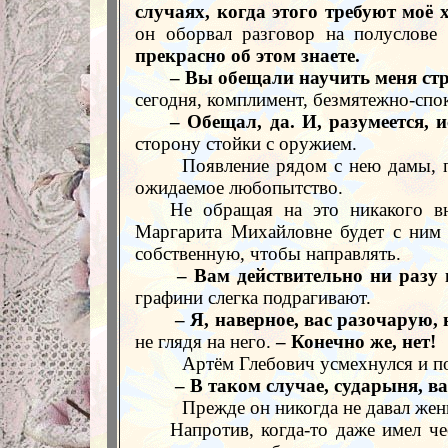
случаях, когда этого требуют моё 
он оборвал разговор на полуслове 
прекрасно об этом знаете.
– Вы обещали научить меня стр
сегодня, комплимент, безмятежно-сп
– Обещал, да. И, разумеется,
сторону стойки с оружием.
Появление рядом с нею дамы, 
ожидаемое любопытство.
Не обращая на это никакого вн
Маргарита Михайловне будет с ним 
собственную, чтобы направлять.
– Вам действительно ни разу 
графини слегка подрагивают.
– Я, наверное, вас разочарую,
не глядя на него.
– Конечно же, нет!
Артём Глебович усмехнулся и по
– В таком случае, сударыня, в
Прежде он никогда не давал же
Напротив, когда-то даже имел че