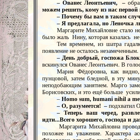
– Ованес Леонтьевич,
–
обра
можем решить, кому из нас первой 
– Почему бы вам в таком случ
– Я предлагала, но Леночка л
Маргарите Михайловне стало нел
было жаль
Нину, которая казалась
не
Тем временем, из шатра гадал
появление не осталось незамеченным.
– День добрый, госпожа Блок
вскинулся Ованес Леонтьевич. В голо
Мария Фёдоровна, как видно, 
пунцовой, затем бледной, в эту мин
неподобающим занятием. Марго замет
Борисовских, и это ещё больше
усили
–
Homo
sum
,
humani
nihil
a
m
– О, разумеется!
–
подхватил О
– Теперь ваш черед, развле
идти...Всего хорошего, господа и д
Маргарита Михайловна прово
похожее на уважение. Характера а