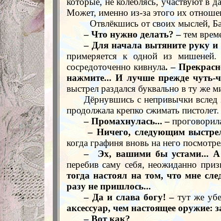
которые, не колеблясь, участвуют в д
Может, именно из-за этого их отноше
Отвлёкшись от своих мыслей, Б
– Что нужно делать? –
тем време
– Для начала вытяните руку и п
примеряется к одной из мишеней.
сосредоточенно кивнула
. – Прекрасн
нажмите... И лучше прежде чуть-ч
выстрел раздался буквально в ту же м
Дёрнувшись с непривычки вслед з
продолжала крепко сжимать пистолет.
– Промахнулась...
–
проговорила
– Ничего, следующим выстрел
когда графиня вновь на него посмотр
–
Эх, вашими бы устами... А
перебив саму себя, неожиданно приз
тогда настоял на том, что мне сле
разу не пришлось...
– Да и слава богу! –
тут же убе
аксессуар, чем настоящее оружие: 
– Вот как?