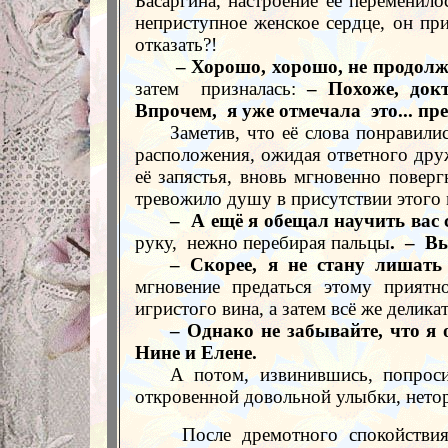
Басаргина, настроение её переменил
неприступное женское сердце, он пр
отказать?!
– Хорошо, хорошо, не продолж
затем
призналась:
– Похоже, док
Впрочем,
я уже отмечала
это... пр
Заметив, что её слова понравил
расположения, ожидая ответного дру
её запястья, вновь мгновенно повер
тревожило душу в присутствии этого
–
А ещё я обещал научить вас
руку,
нежно перебирая пальцы
.
–
Вы
– Скорее, я не стану лишать
мгновение предаться этому приятн
игристого вина, а затем всё же делик
– Однако не забывайте, что я
Нине и Елене.
А потом, извинившись, попрос
откровенной довольной улыбки, нетор
После дремотного спокойстви