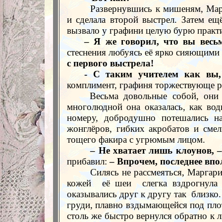
Развернувшись к мишеням, Мар
и сделала второй выстрел. Затем ещ
вызвало у графини целую бурю практи
– Я же говорил, что вы весьм
стеснения любуясь её ярко сияющими 
с первого выстрела!
- С таким учителем как вы,
комплимент, графиня торжествующе ра
Весьма довольные собой, они 
многолюдной она оказалась, как вод
номеру, добродушно потешались н
жонглёров, гибких акробатов и смел
тощего факира с угрюмым лицом.
– Не хватает лишь клоунов, –
прибавил:
– Впрочем, последнее впо
Силясь не рассмеяться, Маргари
кожей
её шеи
слегка вздрогнула
оказывались друг к другу так
близко.
груди, плавно вздымающейся под плот
столь же быстро вернулся обратно к л