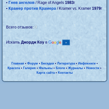
•
Гнев ангелов
/ Rage of Angels
1983
г
•
Крамер против Крамера
/ Kramer vs. Kramer
1979
г
0
Всего отзывов:
Искать
Джордж Коу
в
Главная
•
Форум
•
Беседки
•
Литература
•
Инфокниги
•
Красота
•
Галерея
•
Фильмы
•
Блоги
•
Журналы
•
Новости
•
Карта сайта
•
Контакты