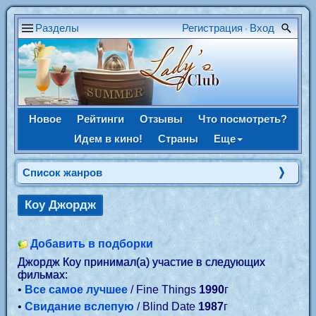
Разделы
Регистрация
Вход
•
Новое
Рейтинги
Отзывы
Что посмотреть?
Идем в кино!
Страны
Еще
Список жанров
Коу Джордж
Добавить в подборки
Джордж Коу принимал(а) участие в следующих
фильмах:
•
Все самое лучшее
/ Fine Things
1990
г
•
Свидание вслепую
/ Blind Date
1987
г