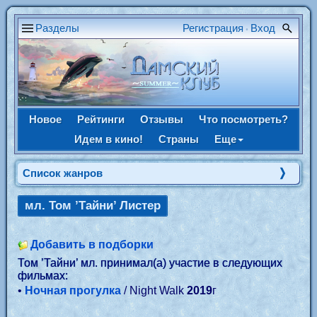
Разделы
Регистрация
Вход
•
Новое
Рейтинги
Отзывы
Что посмотреть?
Идем в кино!
Страны
Еще
Список жанров
мл. Том ’Тайни’ Листер
Добавить в подборки
Том ’Тайни’ мл. принимал(а) участие в следующих
фильмах:
•
Ночная прогулка
/ Night Walk
2019
г