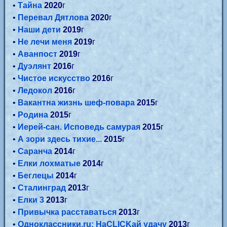
•
Тайна
2020
г
•
Перевал Дятлова
2020
г
•
Наши дети
2019
г
•
Не лечи меня
2019
г
•
Аванпост
2019
г
•
Дуэлянт
2016
г
•
Чистое искусство
2016
г
•
Ледокол
2016
г
•
Вакантна жизнь шеф-повара
2015
г
•
Родина
2015
г
•
Иерей-сан. Исповедь самурая
2015
г
•
А зори здесь тихие...
2015
г
•
Саранча
2014
г
•
Елки лохматые
2014
г
•
Беглецы
2014
г
•
Сталинград
2013
г
•
Елки 3
2013
г
•
Привычка расставаться
2013
г
•
Одноклассники.ru: НаCLICKай удачу
2013
г