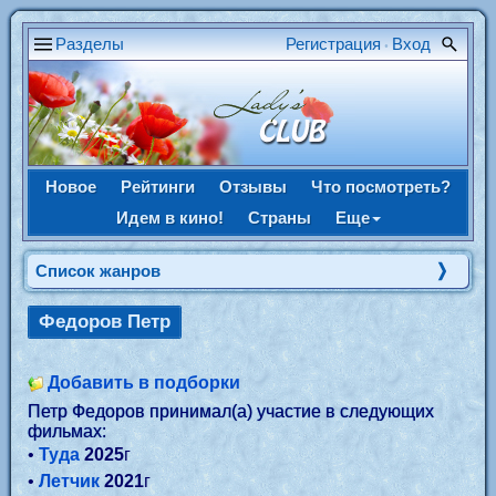
Разделы
Регистрация
Вход
•
Новое
Рейтинги
Отзывы
Что посмотреть?
Идем в кино!
Страны
Еще
Список жанров
Федоров Петр
Добавить в подборки
Петр Федоров принимал(а) участие в следующих
фильмах:
•
Туда
2025
г
•
Летчик
2021
г