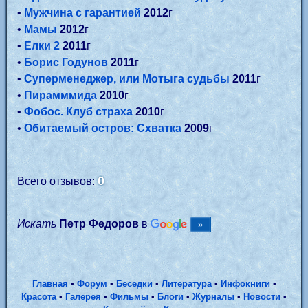
•
Мужчина с гарантией
2012
г
•
Мамы
2012
г
•
Елки 2
2011
г
•
Борис Годунов
2011
г
•
Суперменеджер, или Мотыга судьбы
2011
г
•
Пирамммида
2010
г
•
Фобос. Клуб страха
2010
г
•
Обитаемый остров: Схватка
2009
г
0
Всего отзывов:
Искать
Петр Федоров
в
Главная
•
Форум
•
Беседки
•
Литература
•
Инфокниги
•
Красота
•
Галерея
•
Фильмы
•
Блоги
•
Журналы
•
Новости
•