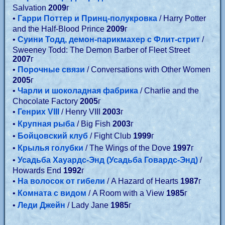
Salvation
2009
г
•
Гарри Поттер и Принц-полукровка
/ Harry Potter
and the Half-Blood Prince
2009
г
•
Суини Тодд, демон-парикмахер с Флит-стрит
/
Sweeney Todd: The Demon Barber of Fleet Street
2007
г
•
Порочные связи
/ Conversations with Other Women
2005
г
•
Чарли и шоколадная фабрика
/ Charlie and the
Chocolate Factory
2005
г
•
Генрих VIII
/ Henry VIII
2003
г
•
Крупная рыба
/ Big Fish
2003
г
•
Бойцовский клуб
/ Fight Club
1999
г
•
Крылья голубки
/ The Wings of the Dove
1997
г
•
Усадьба Хауардс-Энд (Усадьба Говардс-Энд)
/
Howards End
1992
г
•
На волосок от гибели
/ A Hazard of Hearts
1987
г
•
Комната с видом
/ A Room with a View
1985
г
•
Леди Джейн
/ Lady Jane
1985
г