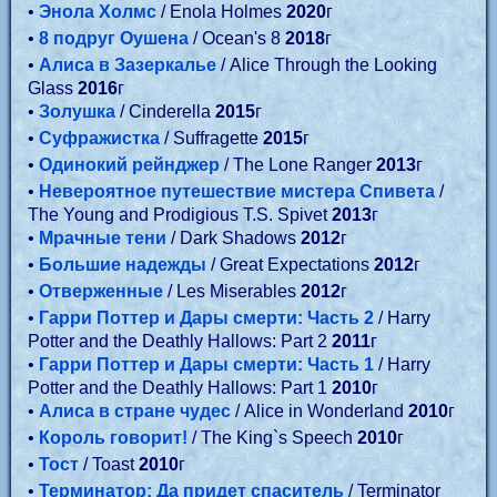
•
Энола Холмс
/ Enola Holmes
2020
г
•
8 подруг Оушена
/ Ocean's 8
2018
г
•
Алиса в Зазеркалье
/ Alice Through the Looking
Glass
2016
г
•
Золушка
/ Cinderella
2015
г
•
Суфражистка
/ Suffragette
2015
г
•
Одинокий рейнджер
/ The Lone Ranger
2013
г
•
Невероятное путешествие мистера Спивета
/
The Young and Prodigious T.S. Spivet
2013
г
•
Мрачные тени
/ Dark Shadows
2012
г
•
Большие надежды
/ Great Expectations
2012
г
•
Отверженные
/ Les Miserables
2012
г
•
Гарри Поттер и Дары смерти: Часть 2
/ Harry
Potter and the Deathly Hallows: Part 2
2011
г
•
Гарри Поттер и Дары смерти: Часть 1
/ Harry
Potter and the Deathly Hallows: Part 1
2010
г
•
Алиса в стране чудес
/ Alice in Wonderland
2010
г
•
Король говорит!
/ The King`s Speech
2010
г
•
Тост
/ Toast
2010
г
•
Терминатор: Да придет спаситель
/ Terminator