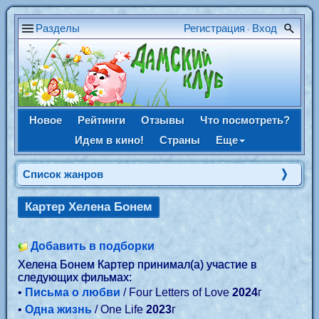
Разделы
Регистрация
Вход
•
Новое
Рейтинги
Отзывы
Что посмотреть?
Идем в кино!
Страны
Еще
Список жанров
Картер Хелена Бонем
Добавить в подборки
Хелена Бонем Картер принимал(а) участие в
следующих фильмах:
•
Письма о любви
/ Four Letters of Love
2024
г
•
Одна жизнь
/ One Life
2023
г