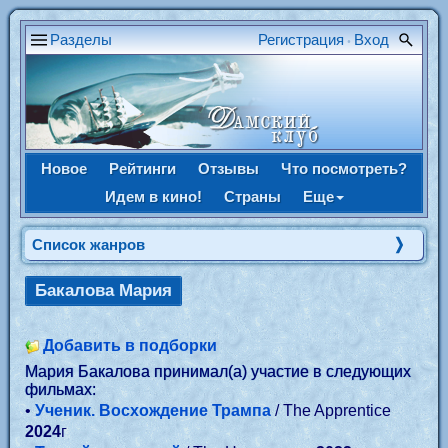
Разделы
Регистрация
Вход
•
Новое
Рейтинги
Отзывы
Что посмотреть?
Идем в кино!
Страны
Еще
Список жанров
Бакалова Мария
Добавить в подборки
Мария Бакалова принимал(а) участие в следующих
фильмах:
•
Ученик. Восхождение Трампа
/ The Apprentice
2024
г