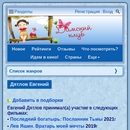
Разделы
Регистрация
Вход
•
Новое
Рейтинги
Отзывы
Что посмотреть?
Идем в кино!
Страны
Еще
Список жанров
Дятлов Евгений
Добавить в подборки
Евгений Дятлов принимал(а) участие в следующих
фильмах:
•
Последний богатырь: Посланник Тьмы
2021
г
•
Лев Яшин. Вратарь моей мечты
2019
г