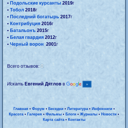
•
Подольские курсанты
2019
г
•
Тобол
2018
г
•
Последний богатырь
2017
г
•
Контрибуция
2016
г
•
Батальонъ
2015
г
•
Белая гвардия
2012
г
•
Черный ворон
2001
г
0
Всего отзывов:
Искать
Евгений Дятлов
в
Главная
•
Форум
•
Беседки
•
Литература
•
Инфокниги
•
Красота
•
Галерея
•
Фильмы
•
Блоги
•
Журналы
•
Новости
•
Карта сайта
•
Контакты