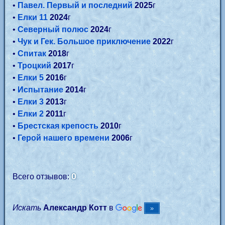
•
Павел. Первый и последний
2025
г
•
Елки 11
2024
г
•
Северный полюс
2024
г
•
Чук и Гек. Большое приключение
2022
г
•
Спитак
2018
г
•
Троцкий
2017
г
•
Елки 5
2016
г
•
Испытание
2014
г
•
Елки 3
2013
г
•
Елки 2
2011
г
•
Брестская крепость
2010
г
•
Герой нашего времени
2006
г
0
Всего отзывов:
Искать
Александр Котт
в