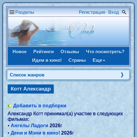
Разделы
Регистрация
Вход
•
Новое
Рейтинги
Отзывы
Что посмотреть?
Идем в кино!
Страны
Еще
Список жанров
Котт Александр
Добавить в подборки
Александр Котт принимал(а) участие в следующих
фильмах:
•
Ангелы Ладоги
2026
г
•
Дени и Мэни в кино!
2026
г