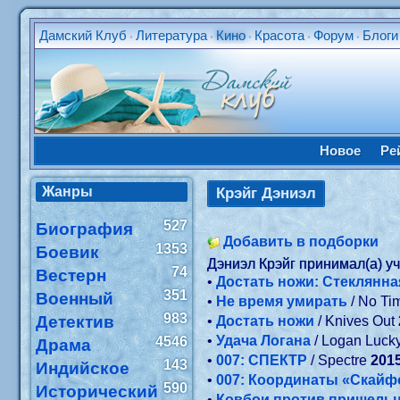
Дамский Клуб
Литература
Кино
Красота
Форум
Блоги
•
•
•
•
•
Новое
Ре
Жанры
Крэйг Дэниэл
527
Биография
Добавить в подборки
1353
Боевик
Дэниэл Крэйг принимал(а) у
74
Вестерн
•
Достать ножи: Стеклянна
351
Военный
•
Не время умирать
/ No Ti
983
Детектив
•
Достать ножи
/ Knives Out
•
Удача Логана
/ Logan Luck
4546
Драма
•
007: СПЕКТР
/ Spectre
201
143
Индийское
•
007: Координаты «Скайф
590
Исторический
•
Ковбои против пришель