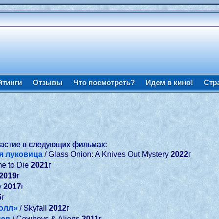
йтинги
Отзывы
Что посмотреть?
Идем в кино!
Стр
частие в следующих фильмах:
я луковица
/ Glass Onion: A Knives Out Mystery
2022
г
me to Die
2021
г
2019
г
y
2017
г
5
г
олл»
/ Skyfall
2012
г
цев
/ Cowboys & Aliens
2011
г