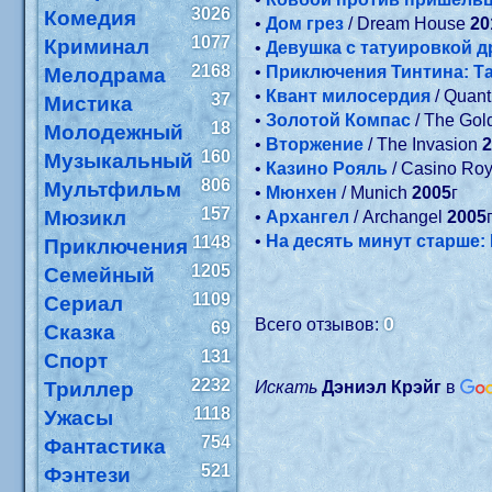
3026
Комедия
•
Дом грез
/ Dream House
20
1077
Криминал
•
Девушка с татуировкой д
2168
•
Приключения Тинтина: Т
Мелодрама
•
Квант милосердия
/ Quan
37
Мистика
•
Золотой Компас
/ The Go
18
Молодежный
•
Вторжение
/ The Invasion
160
Музыкальный
•
Казино Рояль
/ Casino Ro
806
Мультфильм
•
Мюнхен
/ Munich
2005
г
157
Мюзикл
•
Архангел
/ Archangel
2005
•
На десять минут старше
1148
Приключения
1205
Семейный
1109
Сериал
0
Всего отзывов:
69
Сказка
131
Спорт
2232
Триллер
Искать
Дэниэл Крэйг
в
1118
Ужасы
754
Фантастика
521
Фэнтези