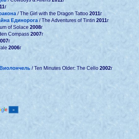
11
г
ракона
/ The Girl with the Dragon Tattoo
2011
г
айна Единорога
/ The Adventures of Tintin
2011
г
tum of Solace
2008
г
lden Compass
2007
г
2007
г
yale
2006
г
г
: Виолончель
/ Ten Minutes Older: The Cello
2002
г