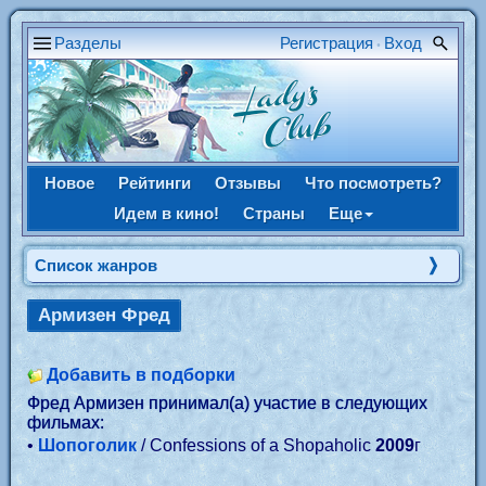
Разделы
Регистрация
Вход
•
Новое
Рейтинги
Отзывы
Что посмотреть?
Идем в кино!
Страны
Еще
Список жанров
Армизен Фред
Добавить в подборки
Фред Армизен принимал(а) участие в следующих
фильмах:
•
Шопоголик
/ Confessions of a Shopaholic
2009
г