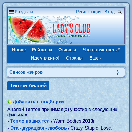
Разделы
Регистрация
Вход
•
Новое
Рейтинги
Отзывы
Что посмотреть?
Идем в кино!
Страны
Еще
Список жанров
Типтон Аналей
Добавить в подборки
Аналей Типтон принимал(а) участие в следующих
фильмах:
•
Тепло наших тел
/ Warm Bodies
2013
г
•
Эта - дурацкая - любовь
/ Crazy, Stupid, Love.