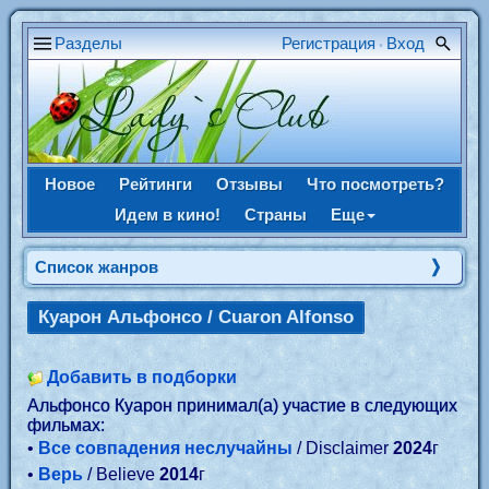
Разделы
Регистрация
Вход
•
Новое
Рейтинги
Отзывы
Что посмотреть?
Идем в кино!
Страны
Еще
Список жанров
Куарон Альфонсо / Cuaron Alfonso
Добавить в подборки
Альфонсо Куарон принимал(а) участие в следующих
фильмах:
•
Все совпадения неслучайны
/ Disclaimer
2024
г
•
Верь
/ Believe
2014
г