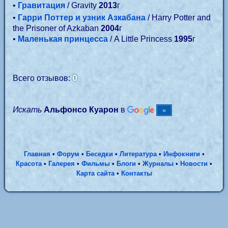
•
Гравитация
/ Gravity
2013
г
•
Гарри Поттер и узник Азкабана
/ Harry Potter and
the Prisoner of Azkaban
2004
г
•
Маленькая принцесса
/ A Little Princess
1995
г
0
Всего отзывов:
Искать
Альфонсо Куарон
в
Главная
•
Форум
•
Беседки
•
Литература
•
Инфокниги
•
Красота
•
Галерея
•
Фильмы
•
Блоги
•
Журналы
•
Новости
•
Карта сайта
•
Контакты